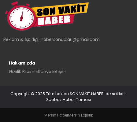
TEKNOLOJI
YAŞAM
Reklam & İşbirliği:
habersonuclari@gmail.com
Hakkımızda
Gizlilik Bildirimi
Künye
İletişim
Copyright © 2025 Tüm hakları SON VAKİT HABER 'de saklıdır.
Seobaz Haber Teması
Mersin Haber
Mersin Lojistik