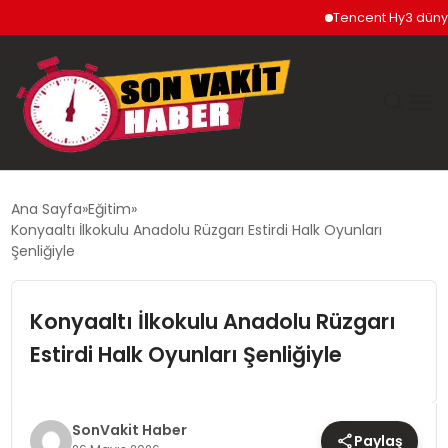
Tencent Hy3 dünya gen
GÜNDEM
Ana Sayfa
Eğitim
Konyaaltı İlkokulu Anadolu Rüzgarı Estirdi Halk Oyunları
SIYASET
Şenliğiyle
DÜNYA
Konyaaltı İlkokulu Anadolu Rüzgarı
Estirdi Halk Oyunları Şenliğiyle
EKONOMI
SPOR
SonVakit Haber
Paylaş