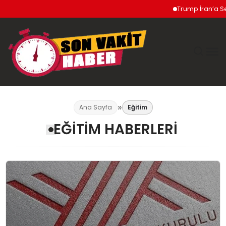
Trump İran’a Sert Yanıt Ve
GÜNDEM
Ana Sayfa
Eğitim
EĞITIM HABERLERI
SIYASET
DÜNYA
EKONOMI
SPOR