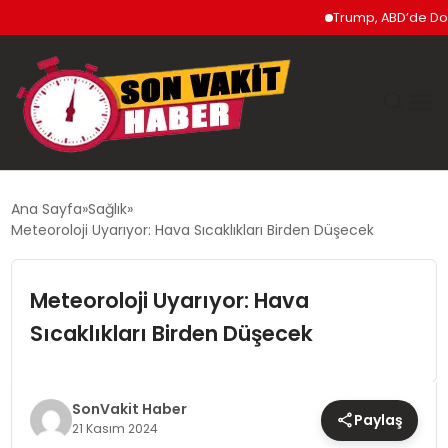
Trump, ABD’de Doğumla
GÜNDEM
Ana Sayfa
Sağlık
Meteoroloji Uyarıyor: Hava Sıcaklıkları Birden Düşecek
SIYASET
Meteoroloji Uyarıyor: Hava
DÜNYA
Sıcaklıkları Birden Düşecek
EKONOMI
SPOR
SonVakit Haber
Paylaş
21 Kasım 2024