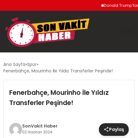
Donald Trump’tan İran’
GÜNDEM
Ana Sayfa
Spor
Fenerbahçe, Mourinho İle Yıldız Transferler Peşinde!
SIYASET
Fenerbahçe, Mourinho İle Yıldız
DÜNYA
Transferler Peşinde!
EKONOMI
SPOR
SonVakit Haber
Paylaş
02 Haziran 2024