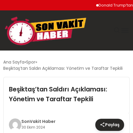
Donald Trump’tan İran’a
GÜNDEM
Ana Sayfa
Spor
Beşiktaş’tan Saldırı Açıklaması: Yönetim ve Taraftar Tepkili
SIYASET
Beşiktaş’tan Saldırı Açıklaması:
DÜNYA
Yönetim ve Taraftar Tepkili
EKONOMI
SPOR
SonVakit Haber
Paylaş
30 Ekim 2024