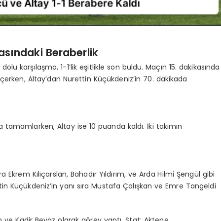
sındaki Beraberlik
lu karşılaşma, 1-1’lik eşitlikle son buldu. Maçın 15. dakikasında
eçerken, Altay’dan Nurettin Küçükdeniz’in 70. dakikada
 tamamlarken, Altay ise 10 puanda kaldı. İki takımın
 Ekrem Kılıçarslan, Bahadır Yıldırım, ve Arda Hilmi Şengül gibi
ttin Küçükdeniz’in yanı sıra Mustafa Çalışkan ve Emre Tangeldi
 ve Kadir Beyaz olarak görev yaptı. Stat: Aktepe.