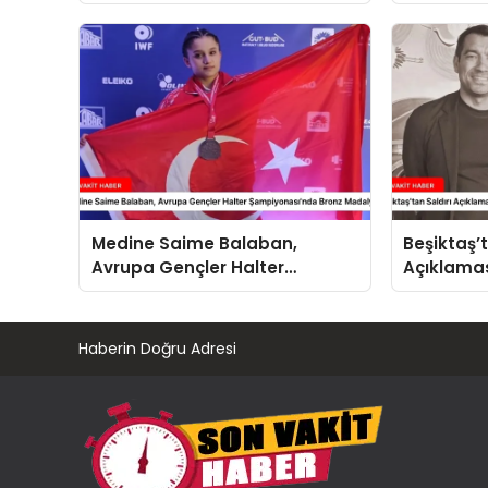
Açıklama
Medine Saime Balaban,
Beşiktaş’t
Avrupa Gençler Halter
Açıklamas
Şampiyonası’nda Bronz
Taraftar T
Madalya Kazandı
Haberin Doğru Adresi