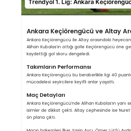
Ankara Keçiörengücü ve Altay Ara
Ankara Keçiörengücü ile Altay arasındaki heyecan do
Alihan Kubalas’ın attığı golle Keçiörengücü öne g
kaydettiği gol skoru dengeledi.
Takımların Performansı
Ankara Keçiörengücü bu beraberlikle ligi 40 puanla
mücadelesi seyircilere keyifli anlar yaşattı.
Maç Detayları
Ankara Keçiörengücü’nde Alihan Kubalas’ın yanı sıra
isimler de dikkat çekti. Altay cephesinde ise Nure
ön plana çıktı.
Maçın hakemleri İlker Yasin Avcı, Ömer Lütfü Aydın