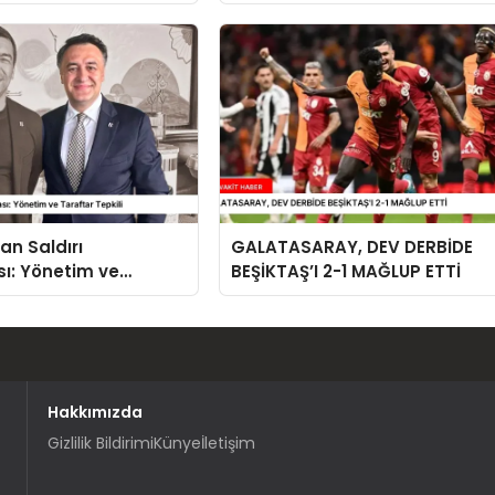
lar
Çekti
an Saldırı
GALATASARAY, DEV DERBİDE
ı: Yönetim ve
BEŞİKTAŞ’I 2-1 MAĞLUP ETTİ
epkili
Hakkımızda
Gizlilik Bildirimi
Künye
İletişim