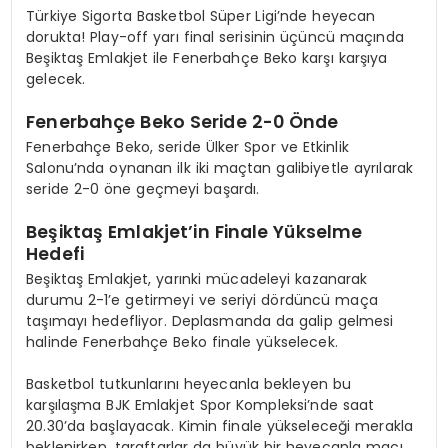
Türkiye Sigorta Basketbol Süper Ligi’nde heyecan
dorukta! Play-off yarı final serisinin üçüncü maçında
Beşiktaş Emlakjet ile Fenerbahçe Beko karşı karşıya
gelecek.
Fenerbahçe Beko Seride 2-0 Önde
Fenerbahçe Beko, seride Ülker Spor ve Etkinlik
Salonu’nda oynanan ilk iki maçtan galibiyetle ayrılarak
seride 2-0 öne geçmeyi başardı.
Beşiktaş Emlakjet’in Finale Yükselme
Hedefi
Beşiktaş Emlakjet, yarınki mücadeleyi kazanarak
durumu 2-1’e getirmeyi ve seriyi dördüncü maça
taşımayı hedefliyor. Deplasmanda da galip gelmesi
halinde Fenerbahçe Beko finale yükselecek.
Basketbol tutkunlarını heyecanla bekleyen bu
karşılaşma BJK Emlakjet Spor Kompleksi’nde saat
20.30’da başlayacak. Kimin finale yükseleceği merakla
beklenirken, taraftarlar da büyük bir heyecanla maçı