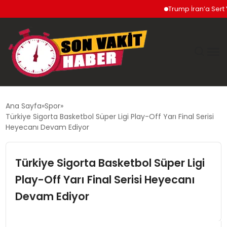
Trump İran’a Sert Yanıt
GÜNDEM
Ana Sayfa
Spor
Türkiye Sigorta Basketbol Süper Ligi Play-Off Yarı Final Serisi
SIYASET
Heyecanı Devam Ediyor
DÜNYA
Türkiye Sigorta Basketbol Süper Ligi
Play-Off Yarı Final Serisi Heyecanı
EKONOMI
Devam Ediyor
SPOR