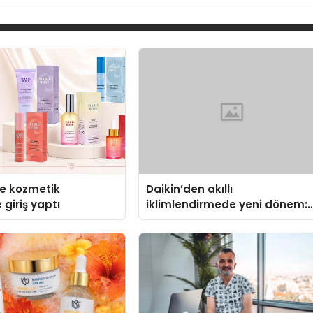
se kozmetik
Daikin’den akıllı
 giriş yaptı
iklimlendirmede yeni dönem:
Madoka Plus Türkiye’de