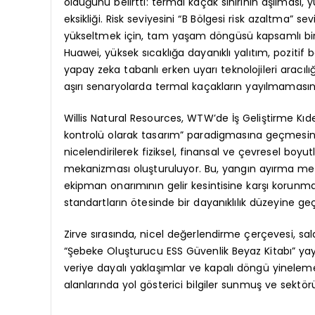
olduğunu belirtti: termal kaçak sınırının aşılması, 
eksikliği. Risk seviyesini “B Bölgesi risk azaltma” s
yükseltmek için, tam yaşam döngüsü kapsamlı bir 
Huawei, yüksek sıcaklığa dayanıklı yalıtım, pozitif b
yapay zeka tabanlı erken uyarı teknolojileri aracıl
aşırı senaryolarda termal kaçakların yayılmamasını
Willis Natural Resources, WTW’de İş Geliştirme Kıdem
kontrolü olarak tasarım” paradigmasına geçmesini s
nicelendirilerek fiziksel, finansal ve çevresel boy
mekanizması oluşturuluyor. Bu, yangın ayırma mesa
ekipman onarımının gelir kesintisine karşı korun
standartların ötesinde bir dayanıklılık düzeyine ge
Zirve sırasında, nicel değerlendirme çerçevesi, sa
“Şebeke Oluşturucu ESS Güvenlik Beyaz Kitabı” yay
veriye dayalı yaklaşımlar ve kapalı döngü yinele
alanlarında yol gösterici bilgiler sunmuş ve sektö