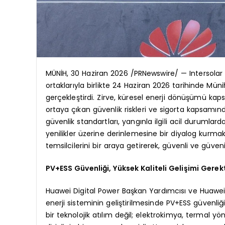
MÜNİH, 30 Haziran 2026 /PRNewswire/ — Intersolar
ortaklarıyla birlikte 24 Haziran 2026 tarihinde Mün
gerçekleştirdi. Zirve, küresel enerji dönüşümü kap
ortaya çıkan güvenlik riskleri ve sigorta kapsamın
güvenlik standartları, yangınla ilgili acil durumlard
yenilikler üzerine derinlemesine bir diyalog kurmak
temsilcilerini bir araya getirerek, güvenli ve güvenil
PV+ESS Güvenliği, Yüksek Kaliteli Gelişimi Gerekt
Huawei Digital Power Başkan Yardımcısı ve Huawei 
enerji sisteminin geliştirilmesinde PV+ESS güvenliği
bir teknolojik atılım değil; elektrokimya, termal yön