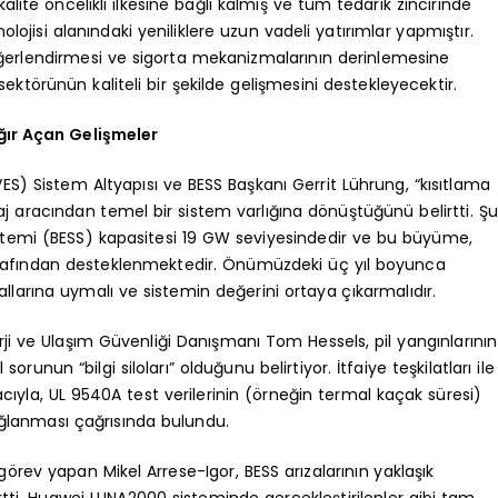
alite öncelikli ilkesine bağlı kalmış ve tüm tedarik zincirinde
jisi alanındaki yeniliklere uzun vadeli yatırımlar yapmıştır.
değerlendirmesi ve sigorta mekanizmalarının derinlemesine
ektörünün kaliteli bir şekilde gelişmesini destekleyecektir.
ığır Açan Gelişmeler
) Sistem Altyapısı ve BESS Başkanı Gerrit Lührung, “kısıtlama
traj aracından temel bir sistem varlığına dönüştüğünü belirtti. Şu
stemi (BESS) kapasitesi 19 GW seviyesindedir ve bu büyüme,
tarafından desteklenmektedir. Önümüzdeki üç yıl boyunca
rallarına uymalı ve sistemin değerini ortaya çıkarmalıdır.
ji ve Ulaşım Güvenliği Danışmanı Tom Hessels, pil yangınlarının
nun “bilgi siloları” olduğunu belirtiyor. İtfaiye teşkilatları ile
cıyla, UL 9540A test verilerinin (örneğin termal kaçak süresi)
ağlanması çağrısında bulundu.
rev yapan Mikel Arrese-Igor, BESS arızalarının yaklaşık
tti. Huawei LUNA2000 sisteminde gerçekleştirilenler gibi tam