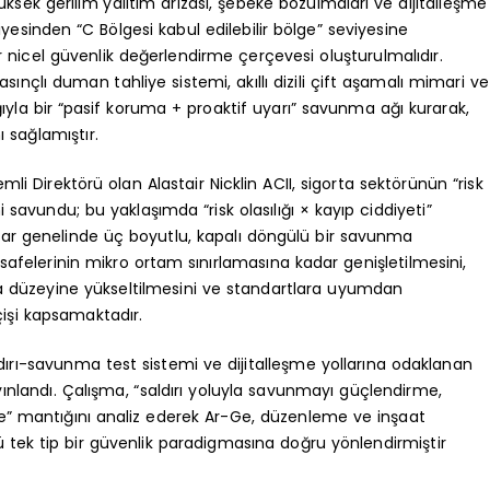
yüksek gerilim yalıtım arızası, şebeke bozulmaları ve dijitalleşme
eviyesinden “C Bölgesi kabul edilebilir bölge” seviyesine
nicel güvenlik değerlendirme çerçevesi oluşturulmalıdır.
asınçlı duman tahliye sistemi, akıllı dizili çift aşamalı mimari ve
ığıyla bir “pasif koruma + proaktif uyarı” savunma ağı kurarak,
 sağlamıştır.
li Direktörü olan Alastair Nicklin ACII, sigorta sektörünün “risk
avundu; bu yaklaşımda “risk olasılığı × kayıp ciddiyeti”
utlar genelinde üç boyutlu, kapalı döngülü bir savunma
felerinin mikro ortam sınırlamasına kadar genişletilmesini,
ma düzeyine yükseltilmesini ve standartlara uyumdan
çişi kapsamaktadır.
ldırı-savunma test sistemi ve dijitalleşme yollarına odaklanan
ınlandı. Çalışma, “saldırı yoluyla savunmayı güçlendirme,
me” mantığını analiz ederek Ar-Ge, düzenleme ve inşaat
rü tek tip bir güvenlik paradigmasına doğru yönlendirmiştir