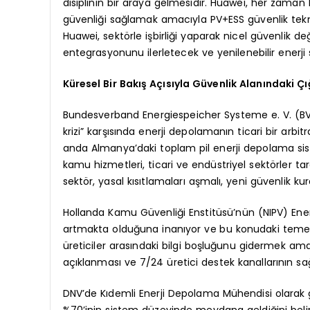
disiplinin bir araya gelmesidir. Huawei, her zaman k
güvenliği sağlamak amacıyla PV+ESS güvenlik teknolo
Huawei, sektörle işbirliği yaparak nicel güvenlik 
entegrasyonunu ilerletecek ve yenilenebilir enerji s
Küresel Bir Bakış Açısıyla Güvenlik Alanındaki Ç
Bundesverband Energiespeicher Systeme e. V. (BVES
krizi” karşısında enerji depolamanın ticari bir arbi
anda Almanya’daki toplam pil enerji depolama si
kamu hizmetleri, ticari ve endüstriyel sektörler 
sektör, yasal kısıtlamaları aşmalı, yeni güvenlik ku
Hollanda Kamu Güvenliği Enstitüsü’nün (NIPV) Ener
artmakta olduğuna inanıyor ve bu konudaki temel soru
üreticiler arasındaki bilgi boşluğunu gidermek ama
açıklanması ve 7/24 üretici destek kanallarının s
DNV’de Kıdemli Enerji Depolama Mühendisi olarak gö
%70’inin sistem düzeyinde meydana geldiğini belir