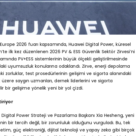
 Europe 2026 fuarı kapsamında, Huawei Digital Power, küresel
ih’te ilk kez düzenlenen 2026 PV & ESS Güvenlik Sektör Zirvesi’ni
samında PV+ESS sistemlerinin büyük ölçekli geliştirilmesinde
daki uyumsuzluk konularına odaklandı. Zirve, enerji depolama
aki zorluklar, test prosedürlerinin gelişimi ve sigorta alanındaki
 üzere saygın uzmanları, dernek liderlerini ve sigorta
ir bir gelişime yönelik yeni bir yol çizdi.
iriyor
Digital Power Strateji ve Pazarlama Başkanı Xia Hesheng, yeni
nin bir tercih değil, bir zorunluluk olduğunu vurguladı. Bu, tek
etim, güç elektroniği, dijital teknoloji ve yapay zeka gibi birçok