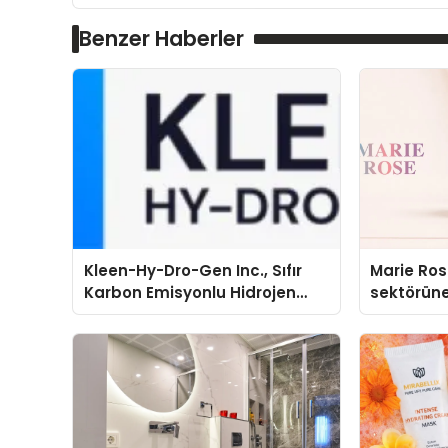
Benzer Haberler
Kleen-Hy-Dro-Gen Inc., Sıfır
Marie Ro
Karbon Emisyonlu Hidrojen
sektörüne
Isıtma Teknolojisinde ISO ve
TSSA Düzenleyici Onaylarını
Aldı