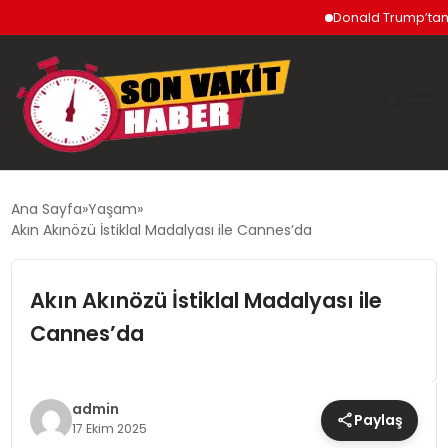
Donald Trump’tan İran’a
GÜNDEM
Ana Sayfa
Yaşam
Akın Akınözü İstiklal Madalyası ile Cannes’da
SIYASET
Akın Akınözü İstiklal Madalyası ile
DÜNYA
Cannes’da
EKONOMI
SPOR
admin
Paylaş
17 Ekim 2025