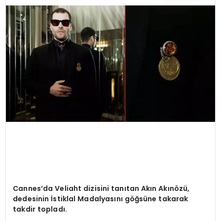
TEKNOLOJI
YAŞAM
Cannes
’
da Veliaht dizisini tanıtan Akı
n Ak
ın
ö
zü,
dedesinin İstiklal Madalyasını göğsüne takarak
takdir topladı.