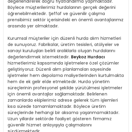
değerlendirerek doğru fiyatlandırma yapmaktadır.
Böylece müşterilerimiz hurdalarının gerçek değerini
öğrenebilmektedir. Şeffaf ve güvenilir çalışma
prensibimiz sektör içerisindeki en önemli avantajlarımız
arasında yer almaktadır.
Kurumsal müşteriler için düzenli hurda alım hizmetleri
de sunuyoruz. Fabrikalar, üretim tesisleri, atölyeler ve
sanayi kuruluşları belirli aralıklarla oluşan hurdalarını
değerlendirmek istemektedir.
Beykoz Hurdacı
hizmetlerimiz kapsamında işletmelere özel çözümler
geliştiriyoruz. Düzenli alım planlamaları sayesinde
işletmeler hem depolama maliyetlerinden kurtulmakta
hem de ek gelir elde etmektedir. Hurda yönetim
süreçlerinin profesyonel şekilde yürütülmesi işletmeler
için önemli avantajlar sağlamaktadır. Belirlenen
zamanlarda ekiplerimiz adrese gelerek tüm işlemleri
kısa sürede tamamlamaktadır. Böylece üretim
süreçlerinde herhangi bir aksama yaşanmamaktadır.
Uzun yıllardır sektörde faaliyet gösteren firmamız
güvenilir hizmet anlayışıyla çalışmalarını
sürdürmektedir.