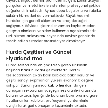
alıyoruz. İnşaat demiri, profil demiri, çelik konstrüksiyon
parçaları ve metal iskele sistemleri profesyonel şekilde
değerlendirilmektedir. Ayrıca depo boşaltma ve fabrika
söküm hizmetleri de vermekteyiz. Büyük hacimli
hurdalar için gerekli ekipman ve araç desteğini
sağlıyoruz. Böylece işletmeler zaman kaybetmeden
çalışma alanlarını yeniden kullanıma açabilmektedir.
Hızlı hizmet anlayışımız sayesinde Beykoz genelinde
tercih edilen firmalar arasında yer almaktayız.
Hurda Çeşitleri ve Güncel
Fiyatlandırma
Hurda sektöründe en çok talep gören ürünlerin
başında
bakır hurdası
gelmektedir. Elektrik
tesisatlarından çıkan bakır kablolar, bakır borular ve
çeşitli sanayi ekipmanları yüksek ekonomik değere
sahiptir. Bunun yanında
kablo hurdası
da geri
dönüşüm sektörünün vazgeçilmez ürünleri arasında
bulunmaktadır. İçeriğinde bulunan bakır oranına göre
fiyatlandırılan kablolar, profesyonel yöntemlerle
ayrıştırılarak geri dönüşüme kazandırılmaktadır.