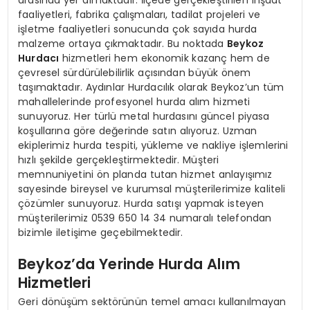
arasında yer almaktadır. İlçede gerçekleştirilen inşaat
faaliyetleri, fabrika çalışmaları, tadilat projeleri ve
işletme faaliyetleri sonucunda çok sayıda hurda
malzeme ortaya çıkmaktadır. Bu noktada
Beykoz
Hurdacı
hizmetleri hem ekonomik kazanç hem de
çevresel sürdürülebilirlik açısından büyük önem
taşımaktadır. Aydınlar Hurdacılık olarak Beykoz’un tüm
mahallelerinde profesyonel hurda alım hizmeti
sunuyoruz. Her türlü metal hurdasını güncel piyasa
koşullarına göre değerinde satın alıyoruz. Uzman
ekiplerimiz hurda tespiti, yükleme ve nakliye işlemlerini
hızlı şekilde gerçekleştirmektedir. Müşteri
memnuniyetini ön planda tutan hizmet anlayışımız
sayesinde bireysel ve kurumsal müşterilerimize kaliteli
çözümler sunuyoruz. Hurda satışı yapmak isteyen
müşterilerimiz 0539 650 14 34 numaralı telefondan
bizimle iletişime geçebilmektedir.
Beykoz’da Yerinde Hurda Alım
Hizmetleri
Geri dönüşüm sektörünün temel amacı kullanılmayan