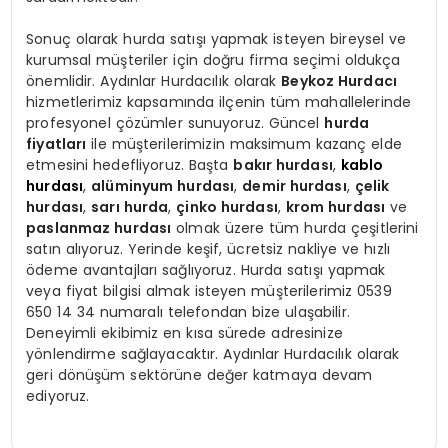
Sonuç olarak hurda satışı yapmak isteyen bireysel ve
kurumsal müşteriler için doğru firma seçimi oldukça
önemlidir. Aydınlar Hurdacılık olarak
Beykoz Hurdacı
hizmetlerimiz kapsamında ilçenin tüm mahallelerinde
profesyonel çözümler sunuyoruz. Güncel
hurda
fiyatları
ile müşterilerimizin maksimum kazanç elde
etmesini hedefliyoruz. Başta
bakır hurdası
,
kablo
hurdası
,
alüminyum hurdası
,
demir hurdası
,
çelik
hurdası
,
sarı hurda
,
çinko hurdası
,
krom hurdası
ve
paslanmaz hurdası
olmak üzere tüm hurda çeşitlerini
satın alıyoruz. Yerinde keşif, ücretsiz nakliye ve hızlı
ödeme avantajları sağlıyoruz. Hurda satışı yapmak
veya fiyat bilgisi almak isteyen müşterilerimiz 0539
650 14 34 numaralı telefondan bize ulaşabilir.
Deneyimli ekibimiz en kısa sürede adresinize
yönlendirme sağlayacaktır. Aydınlar Hurdacılık olarak
geri dönüşüm sektörüne değer katmaya devam
ediyoruz.