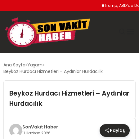
Trump, ABD’de Doğumla
GÜNDEM
Ana Sayfa
Yaşam
Beykoz Hurdacı Hizmetleri – Aydınlar Hurdacılık
SIYASET
Beykoz Hurdacı Hizmetleri – Aydınlar
DÜNYA
Hurdacılık
EKONOMI
SPOR
SonVakit Haber
Paylaş
11 Haziran 2026