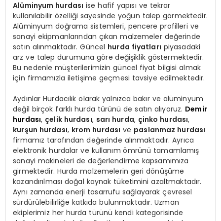
Alüminyum hurdası
ise hafif yapısı ve tekrar
kullanılabilir özelliği sayesinde yoğun talep görmektedir.
Alüminyum doğrama sistemleri, pencere profilleri ve
sanayi ekipmanlarından çıkan malzemeler değerinde
satın alınmaktadır. Güncel
hurda fiyatları
piyasadaki
arz ve talep durumuna göre değişiklik göstermektedir.
Bu nedenle müşterilerimizin güncel fiyat bilgisi almak
için firmamızla iletişime geçmesi tavsiye edilmektedir.
Aydınlar Hurdacılık olarak yalnızca bakır ve alüminyum
değil birçok farklı hurda türünü de satın alıyoruz.
Demir
hurdası
,
çelik hurdası
,
sarı hurda
,
çinko hurdası
,
kurşun hurdası
,
krom hurdası
ve
paslanmaz hurdası
firmamız tarafından değerinde alınmaktadır. Ayrıca
elektronik hurdalar ve kullanım ömrünü tamamlamış
sanayi makineleri de değerlendirme kapsamımıza
girmektedir. Hurda malzemelerin geri dönüşüme
kazandırılması doğal kaynak tüketimini azaltmaktadır.
Aynı zamanda enerji tasarrufu sağlayarak çevresel
sürdürülebilirliğe katkıda bulunmaktadır. Uzman
ekiplerimiz her hurda türünü kendi kategorisinde