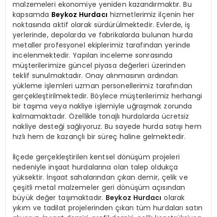
malzemeleri ekonomiye yeniden kazandırmaktır. Bu
kapsamda
Beykoz Hurdacı
hizmetlerimiz ilçenin her
noktasında aktif olarak sürdürülmektedir. Evlerde, iş
yerlerinde, depolarda ve fabrikalarda bulunan hurda
metaller profesyonel ekiplerimiz tarafından yerinde
incelenmektedir. Yapılan inceleme sonrasında
müşterilerimize güncel piyasa değerleri üzerinden
teklif sunulmaktadır. Onay alınmasının ardından
yükleme işlemleri uzman personellerimiz tarafından
gerçekleştirilmektedir. Böylece müşterilerimiz herhangi
bir taşıma veya nakliye işlemiyle uğraşmak zorunda
kalmamaktadır. Özellikle tonajlı hurdalarda ücretsiz
nakliye desteği sağlıyoruz. Bu sayede hurda satışı hem
hızlı hem de kazançlı bir süreç haline gelmektedir.
İlçede gerçekleştirilen kentsel dönüşüm projeleri
nedeniyle inşaat hurdalarına olan talep oldukça
yüksektir. İnşaat sahalarından çıkan demir, çelik ve
çeşitli metal malzemeler geri dönüşüm açısından
büyük değer taşımaktadır.
Beykoz Hurdacı
olarak
yıkım ve tadilat projelerinden çıkan tüm hurdaları satın