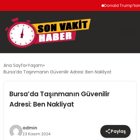
Donald Trump’tan İran
GÜNDEM
Ana Sayfa
Yaşam
Bursa’da Taşınmanın Güvenilir Adresi: Ben Nakliyat
SIYASET
Bursa’da Taşınmanın Güvenilir
DÜNYA
Adresi: Ben Nakliyat
EKONOMI
SPOR
admin
Paylaş
23 Kasım 2024