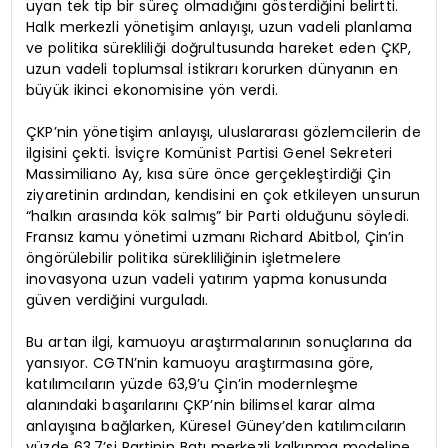
uyan tek tip bir süreç olmadığını gösterdiğini belirtti.
Halk merkezli yönetişim anlayışı, uzun vadeli planlama
ve politika sürekliliği doğrultusunda hareket eden ÇKP,
uzun vadeli toplumsal istikrarı korurken dünyanın en
büyük ikinci ekonomisine yön verdi.
ÇKP’nin yönetişim anlayışı, uluslararası gözlemcilerin de
ilgisini çekti. İsviçre Komünist Partisi Genel Sekreteri
Massimiliano Ay, kısa süre önce gerçekleştirdiği Çin
ziyaretinin ardından, kendisini en çok etkileyen unsurun
“halkın arasında kök salmış” bir Parti olduğunu söyledi.
Fransız kamu yönetimi uzmanı Richard Abitbol, Çin’in
öngörülebilir politika sürekliliğinin işletmelere
inovasyona uzun vadeli yatırım yapma konusunda
güven verdiğini vurguladı.
Bu artan ilgi, kamuoyu araştırmalarının sonuçlarına da
yansıyor. CGTN’nin kamuoyu araştırmasına göre,
katılımcıların yüzde 63,9’u Çin’in modernleşme
alanındaki başarılarını ÇKP’nin bilimsel karar alma
anlayışına bağlarken, Küresel Güney’den katılımcıların
yüzde 63,7’si Partinin Batı merkezli kalkınma modeline