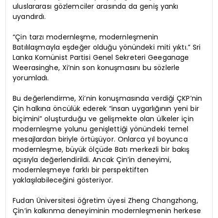
uluslararası gözlemciler arasında da geniş yankı
uyandırdı.
“Çin tarzı modernleşme, modernleşmenin
Batılılaşmayla eşdeğer olduğu yönündeki miti yıktı.” Sri
Lanka Komünist Partisi Genel Sekreteri Geeganage
Weerasinghe, Xi’nin son konuşmasını bu sözlerle
yorumladı.
Bu değerlendirme, Xi’nin konuşmasında verdiği ÇKP’nin
Çin halkına öncülük ederek “insan uygarlığının yeni bir
biçimini” oluşturduğu ve gelişmekte olan ülkeler için
modernleşme yolunu genişlettiği yönündeki temel
mesajlardan biriyle örtüşüyor. Onlarca yıl boyunca
modernleşme, büyük ölçüde Batı merkezli bir bakış
açısıyla değerlendirildi. Ancak Çin’in deneyimi,
modernleşmeye farklı bir perspektiften
yaklaşılabileceğini gösteriyor.
Fudan Üniversitesi öğretim üyesi Zheng Changzhong,
Çin’in kalkınma deneyiminin modernleşmenin herkese