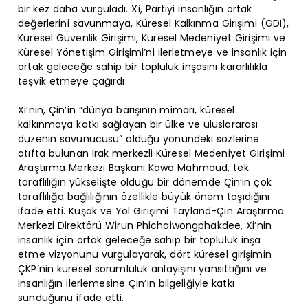
bir kez daha vurguladı. Xi, Partiyi insanlığın ortak
değerlerini savunmaya, Küresel Kalkınma Girişimi (GDI),
Küresel Güvenlik Girişimi, Küresel Medeniyet Girişimi ve
Küresel Yönetişim Girişimi’ni ilerletmeye ve insanlık için
ortak geleceğe sahip bir topluluk inşasını kararlılıkla
teşvik etmeye çağırdı.
Xi’nin, Çin’in “dünya barışının mimarı, küresel
kalkınmaya katkı sağlayan bir ülke ve uluslararası
düzenin savunucusu” olduğu yönündeki sözlerine
atıfta bulunan Irak merkezli Küresel Medeniyet Girişimi
Araştırma Merkezi Başkanı Kawa Mahmoud, tek
taraflılığın yükselişte olduğu bir dönemde Çin’in çok
taraflılığa bağlılığının özellikle büyük önem taşıdığını
ifade etti. Kuşak ve Yol Girişimi Tayland-Çin Araştırma
Merkezi Direktörü Wirun Phichaiwongphakdee, Xi’nin
insanlık için ortak geleceğe sahip bir topluluk inşa
etme vizyonunu vurgulayarak, dört küresel girişimin
ÇKP’nin küresel sorumluluk anlayışını yansıttığını ve
insanlığın ilerlemesine Çin’in bilgeliğiyle katkı
sunduğunu ifade etti.