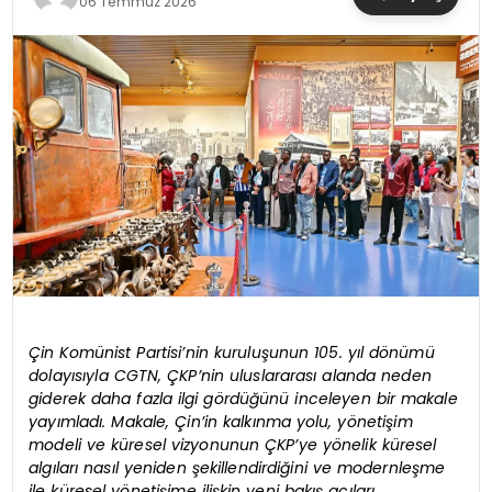
06 Temmuz 2026
TEKNOLOJI
YAŞAM
Çin Komünist Partisi’nin kuruluşunun 105. yıl dönümü
dolayısıyla CGTN, ÇKP’nin uluslararası alanda neden
giderek daha fazla ilgi gördüğünü inceleyen bir makale
yayımladı. Makale, Çin’in kalkınma yolu, yönetişim
modeli ve küresel vizyonunun ÇKP’ye yönelik küresel
algıları nasıl yeniden şekillendirdiğini ve modernleşme
ile küresel yönetişime ilişkin yeni bakış açıları