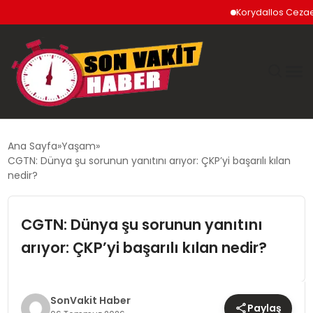
Korydallos Cezaevi’nde
GÜNDEM
Ana Sayfa
Yaşam
CGTN: Dünya şu sorunun yanıtını arıyor: ÇKP’yi başarılı kılan
SIYASET
nedir?
DÜNYA
CGTN: Dünya şu sorunun yanıtını
arıyor: ÇKP’yi başarılı kılan nedir?
EKONOMI
SPOR
SonVakit Haber
Paylaş