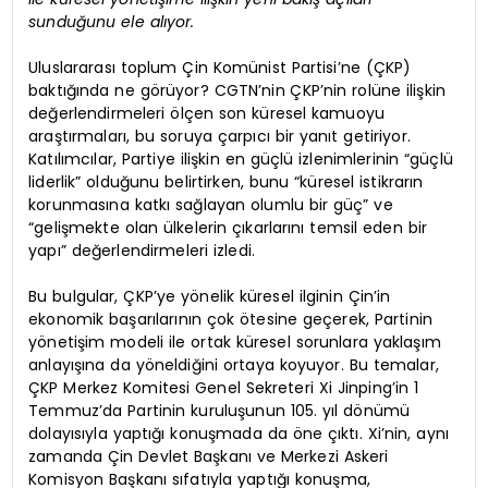
sunduğunu ele alıyor.
Uluslararası toplum Çin Komünist Partisi’ne (ÇKP)
baktığında ne görüyor? CGTN’nin ÇKP’nin rolüne ilişkin
değerlendirmeleri ölçen son küresel kamuoyu
araştırmaları, bu soruya çarpıcı bir yanıt getiriyor.
Katılımcılar, Partiye ilişkin en güçlü izlenimlerinin “güçlü
liderlik” olduğunu belirtirken, bunu “küresel istikrarın
korunmasına katkı sağlayan olumlu bir güç” ve
“gelişmekte olan ülkelerin çıkarlarını temsil eden bir
yapı” değerlendirmeleri izledi.
Bu bulgular, ÇKP’ye yönelik küresel ilginin Çin’in
ekonomik başarılarının çok ötesine geçerek, Partinin
yönetişim modeli ile ortak küresel sorunlara yaklaşım
anlayışına da yöneldiğini ortaya koyuyor. Bu temalar,
ÇKP Merkez Komitesi Genel Sekreteri Xi Jinping’in 1
Temmuz’da Partinin kuruluşunun 105. yıl dönümü
dolayısıyla yaptığı konuşmada da öne çıktı. Xi’nin, aynı
zamanda Çin Devlet Başkanı ve Merkezi Askeri
Komisyon Başkanı sıfatıyla yaptığı konuşma,