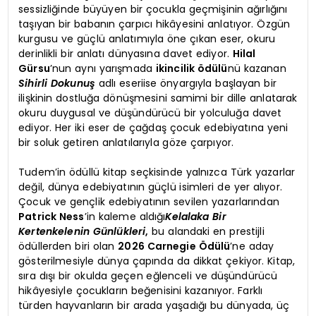
sessizliğinde büyüyen bir çocukla geçmişinin ağırlığını
taşıyan bir babanın çarpıcı hikâyesini anlatıyor. Özgün
kurgusu ve güçlü anlatımıyla öne çıkan eser, okuru
derinlikli bir anlatı dünyasına davet ediyor.
Hilal
Gürsu
’nun aynı yarışmada
ikincilik ödülü
nü kazanan
Sihirli Dokunuş
adlı eseriise önyargıyla başlayan bir
ilişkinin dostluğa dönüşmesini samimi bir dille anlatarak
okuru duygusal ve düşündürücü bir yolculuğa davet
ediyor. Her iki eser de çağdaş çocuk edebiyatına yeni
bir soluk getiren anlatılarıyla göze çarpıyor.
Tudem’in ödüllü kitap seçkisinde yalnızca Türk yazarlar
değil, dünya edebiyatının güçlü isimleri de yer alıyor.
Çocuk ve gençlik edebiyatının sevilen yazarlarından
Patrick Ness
’in kaleme aldığı
Kelalaka Bir
Kertenkelenin Günlükleri
,
bu alandaki en prestijli
ödüllerden biri olan
2026 Carnegie Ödülü
’ne aday
gösterilmesiyle dünya çapında da dikkat çekiyor. Kitap,
sıra dışı bir okulda geçen eğlenceli ve düşündürücü
hikâyesiyle çocukların beğenisini kazanıyor. Farklı
türden hayvanların bir arada yaşadığı bu dünyada, üç