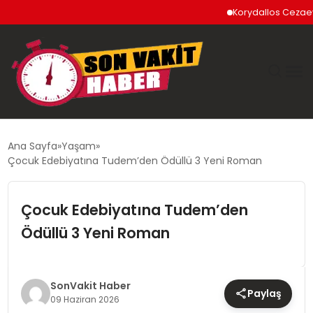
Korydallos Cezaevi’nde T
GÜNDEM
Ana Sayfa
Yaşam
Çocuk Edebiyatına Tudem’den Ödüllü 3 Yeni Roman
SIYASET
Çocuk Edebiyatına Tudem’den
DÜNYA
Ödüllü 3 Yeni Roman
EKONOMI
SPOR
SonVakit Haber
Paylaş
09 Haziran 2026