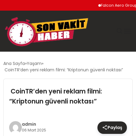
Falcon Aero Group, Küres
GÜNDEM
Ana Sayfa
Yaşam
CoinTR’den yeni reklam filmi: “Kriptonun güvenli noktası”
SIYASET
CoinTR’den yeni reklam filmi:
DÜNYA
“Kriptonun güvenli noktası”
EKONOMI
SPOR
admin
Paylaş
06 Mart 2025