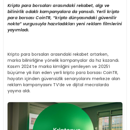
Kripto para borsalar
ı arasındaki rekabet,
alg
ı ve
bilinirlik odaklı kampanyalara da yansıdı. Yerli kripto
para borsası
CoinTR,
“
k
ripto d
ünyasındaki güvenilir
nokta” vurgusuyla hazırladıkları yeni reklam filmlerini
yayımladı.
Kripto para borsaları arasındaki rekabet artarken,
marka bilinirliğine yönelik kampanyalar da hız kazandı.
Kasım 2024’te marka kimliğini yenileyen ve 2025’i
büyüme yılı ilan eden yerli kripto para borsası CoinTR,
hayatın içinden güvensizlik senaryolarını merkeze alan
reklam kampanyasını TV’de ve dijital mecralarda
yayına aldı.