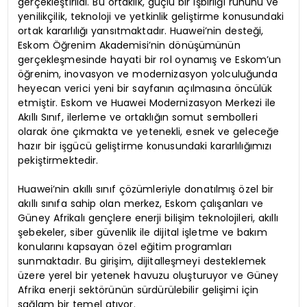
gerçekleştirildi. Bu ortaklık, güçlü bir işbirliği ruhunu ve
yenilikçilik, teknoloji ve yetkinlik geliştirme konusundaki
ortak kararlılığı yansıtmaktadır. Huawei’nin desteği,
Eskom Öğrenim Akademisi’nin dönüşümünün
gerçekleşmesinde hayati bir rol oynamış ve Eskom’un
öğrenim, inovasyon ve modernizasyon yolculuğunda
heyecan verici yeni bir sayfanın açılmasına öncülük
etmiştir. Eskom ve Huawei Modernizasyon Merkezi ile
Akıllı Sınıf, ilerleme ve ortaklığın somut sembolleri
olarak öne çıkmakta ve yetenekli, esnek ve geleceğe
hazır bir işgücü geliştirme konusundaki kararlılığımızı
pekiştirmektedir.
Huawei’nin akıllı sınıf çözümleriyle donatılmış özel bir
akıllı sınıfa sahip olan merkez, Eskom çalışanları ve
Güney Afrikalı gençlere enerji bilişim teknolojileri, akıllı
şebekeler, siber güvenlik ile dijital işletme ve bakım
konularını kapsayan özel eğitim programları
sunmaktadır. Bu girişim, dijitalleşmeyi desteklemek
üzere yerel bir yetenek havuzu oluşturuyor ve Güney
Afrika enerji sektörünün sürdürülebilir gelişimi için
sağlam bir temel atıyor.