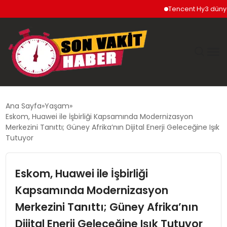
Tencent Hy3 dünya ge
GÜNDEM
Ana Sayfa
Yaşam
Eskom, Huawei ile İşbirliği Kapsamında Modernizasyon
SIYASET
Merkezini Tanıttı; Güney Afrika’nın Dijital Enerji Geleceğine Işık
Tutuyor
DÜNYA
Eskom, Huawei ile İşbirliği
EKONOMI
Kapsamında Modernizasyon
Merkezini Tanıttı; Güney Afrika’nın
SPOR
Dijital Enerji Geleceğine Işık Tutuyor