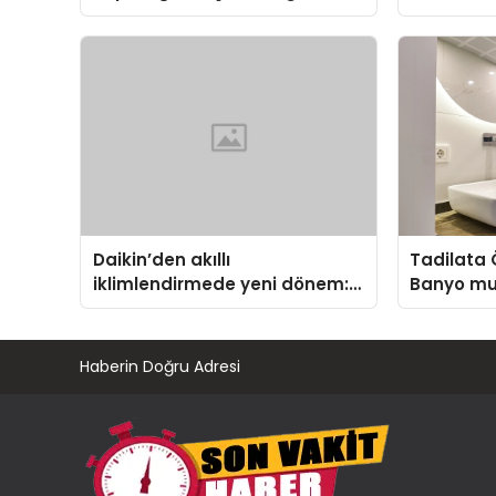
Gruplarında Aradığınız Konuyu
Isıtma Te
Bulun
TSSA Düze
Aldı
Daikin’den akıllı
Tadilata
iklimlendirmede yeni dönem:
Banyo mu
Madoka Plus Türkiye’de
Neden Bu
Haberin Doğru Adresi