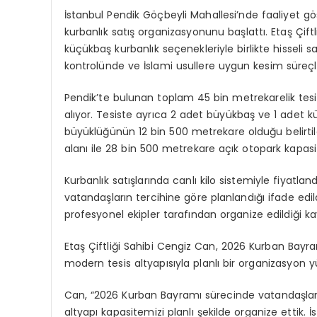
İstanbul Pendik Göçbeyli Mahallesi’nde faaliyet g
kurbanlık satış organizasyonunu başlattı. Etaş Çif
küçükbaş kurbanlık seçenekleriyle birlikte hisseli s
kontrolünde ve İslami usullere uygun kesim süreçl
Pendik’te bulunan toplam 45 bin metrekarelik tesi
alıyor. Tesiste ayrıca 2 adet büyükbaş ve 1 adet
büyüklüğünün 12 bin 500 metrekare olduğu belirtild
alanı ile 28 bin 500 metrekare açık otopark kapasi
Kurbanlık satışlarında canlı kilo sistemiyle fiyatl
vatandaşların tercihine göre planlandığı ifade edil
profesyonel ekipler tarafından organize edildiği ka
Etaş Çiftliği Sahibi Cengiz Can, 2026 Kurban Bayramı
modern tesis altyapısıyla planlı bir organizasyon yür
Can, “2026 Kurban Bayramı sürecinde vatandaşların
altyapı kapasitemizi planlı şekilde organize ettik.