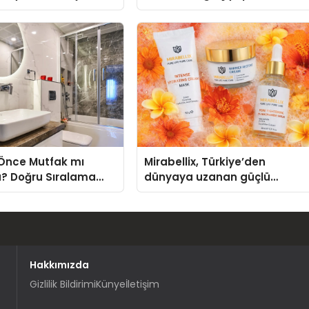
knolojisinde ISO ve
nleyici Onaylarını
 Önce Mutfak mı
Mirabellix, Türkiye’den
? Doğru Sıralama
dünyaya uzanan güçlü
 Kadar Önemli?
büyümesini sürdürüyor
Hakkımızda
Gizlilik Bildirimi
Künye
İletişim