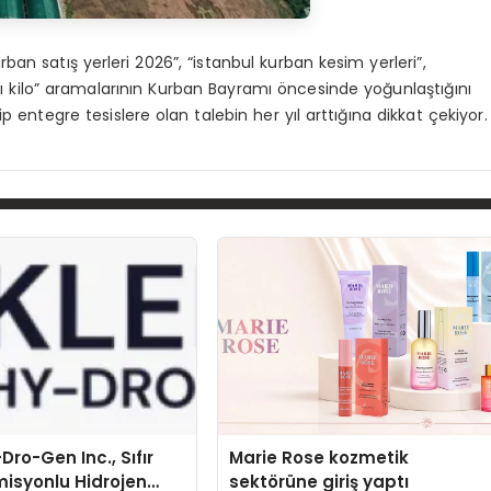
urban satış yerleri 2026”, “istanbul kurban kesim yerleri”,
anlı kilo” aramalarının Kurban Bayramı öncesinde yoğunlaştığını
 entegre tesislere olan talebin her yıl arttığına dikkat çekiyor.
Dro-Gen Inc., Sıfır
Marie Rose kozmetik
isyonlu Hidrojen
sektörüne giriş yaptı