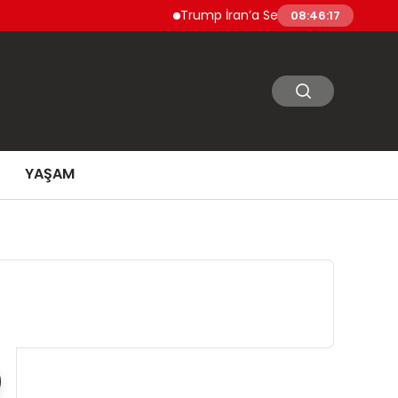
Trump İran’a Sert Yanıt Vermeye Hazırlanıyor
08:46:18
YAŞAM