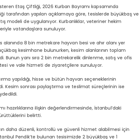
österen Etaş Çiftliği, 2026 Kurban Bayramı kapsamında
tliği tarafından yapılan açıklamaya göre, tesislerde büyükbaş ve
atış modeli de uygulanıyor. Kurbanlıklar, veteriner hekim
eriyle vatandaşlara sunuluyor.
s alanında 8 bin metrekare hayvan besi ve ahır alanı yer
 küçükbaş kesimhane bulunurken, kesim alanlarının toplam
i. Bunun yanı sıra 2 bin metrekarelik dinlenme, satış ve ofis
tesi ve vale hizmeti de ziyaretçilere sunuluyor.
andırma yapıldığı, hisse ve bütün hayvan seçeneklerinin
di. Kesim sonrası paylaştırma ve teslimat süreçlerinin ise
ydedildi.
 hazırlıklarına ilişkin değerlendirmesinde, İstanbul’daki
üttüklerini belirtti.
 daha düzenli, kontrollü ve güvenli hizmet alabilmesi için
 İstanbul Pendik’te bulunan tesisimizde 2 büyükbaş ve 1