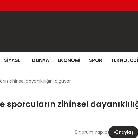
SIYASET
DÜNYA
EKONOMI
SPOR
TEKNOLOJI
rın zihinsel dayanıklılığını ölçüyor
e sporcuların zihinsel dayanıklılı
0 Yorum Yapıldı
Paylaş