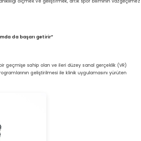
ıklılığı ölçmek ve geliştirmek, artık spor biliminin vazgeçilmez
mda da başarı getirir”
r geçmişe sahip olan ve ileri düzey sanal gerçeklik (VR)
gramlarının geliştirilmesi ile klinik uygulamasını yürüten
: