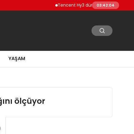
Tencent Hy3 dünya genelinde kullanıma sunul
03:42:06
YAŞAM
ğını ölçüyor