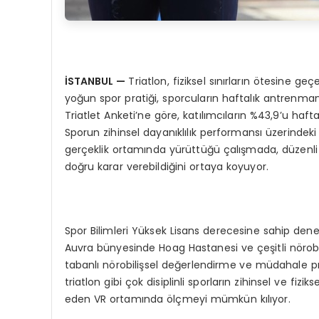
İSTANBUL
—
Triatlon, fiziksel sınırların ötesine geç
yoğun spor pratiği, sporcuların haftalık antrenman 
Triatlet Anketi’ne göre, katılımcıların %43,9’u ha
Sporun zihinsel dayanıklılık performansı üzerindeki
gerçeklik ortamında yürüttüğü çalışmada, düzenli s
doğru karar verebildiğini ortaya koyuyor.
Spor Bilimleri Yüksek Lisans derecesine sahip dene
Auvra bünyesinde Hoag Hastanesi ve çeşitli nörobili
tabanlı nörobilişsel değerlendirme ve müdahale prog
triatlon gibi çok disiplinli sporların zihinsel ve fiz
eden VR ortamında ölçmeyi mümkün kılıyor.