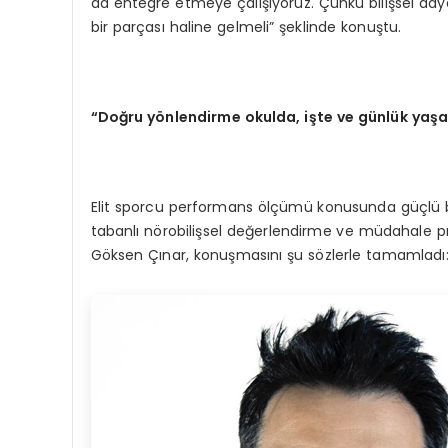
da entegre etmeye çalışıyoruz. Çünkü bilişsel dayan
bir parçası haline gelmeli” şeklinde konuştu.
“Doğru yönlendirme okulda, işte ve günlük yaşa
Elit sporcu performans ölçümü konusunda güçlü bi
tabanlı nörobilişsel değerlendirme ve müdahale pro
Göksen Çınar, konuşmasını şu sözlerle tamamladı