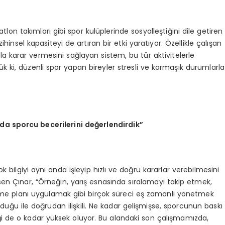
atlon takımları gibi spor kulüplerinde sosyalleştiğini dile getiren
ihinsel kapasiteyi de artıran bir etki yaratıyor. Özellikle çalışan
zla karar vermesini sağlayan sistem, bu tür aktivitelerle
k ki, düzenli spor yapan bireyler stresli ve karmaşık durumlarla
nda sporcu becerilerini değerlendirdik”
k bilgiyi aynı anda işleyip hızlı ve doğru kararlar verebilmesini
sen Çınar, “Örneğin, yarış esnasında sıralamayı takip etmek,
nme planı uygulamak gibi birçok süreci eş zamanlı yönetmek
duğu ile doğrudan ilişkili. Ne kadar gelişmişse, sporcunun baskı
 de o kadar yüksek oluyor. Bu alandaki son çalışmamızda,