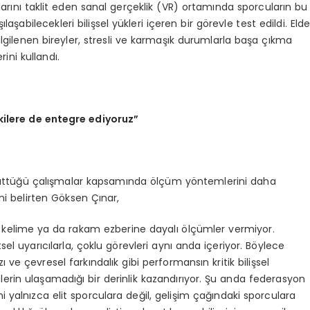
llarını taklit eden sanal gerçeklik (VR) ortamında sporcuların bu
laşabilecekleri bilişsel yükleri içeren bir görevle test edildi. Eld
 ilgilenen bireyler, stresli ve karmaşık durumlarla başa çıkma
ini kullandı.
kilere de entegre ediyoruz”
ürüttüğü çalışmalar kapsamında ölçüm yöntemlerini daha
ni belirten Göksen Çınar,
ce kelime ya da rakam ezberine dayalı ölçümler vermiyor.
sel uyarıcılarla, çoklu görevleri aynı anda içeriyor. Böylece
ı ve çevresel farkındalık gibi performansın kritik bilişsel
estlerin ulaşamadığı bir derinlik kazandırıyor. Şu anda federasyon
alnızca elit sporculara değil, gelişim çağındaki sporculara