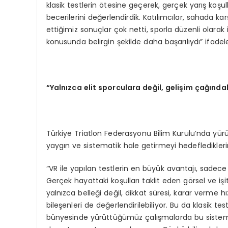
klasik testlerin ötesine geçerek, gerçek yarış koşu
becerilerini değerlendirdik. Katılımcılar, sahada karşı
ettiğimiz sonuçlar çok netti, sporla düzenli olarak
konusunda belirgin şekilde daha başarılıydı” ifadeler
“Yalnızca elit sporculara değil, gelişim çağında
Türkiye Triatlon Federasyonu Bilim Kurulu’nda y
yaygın ve sistematik hale getirmeyi hedefledikleri
“VR ile yapılan testlerin en büyük avantajı, sade
Gerçek hayattaki koşulları taklit eden görsel ve işit
yalnızca belleği değil, dikkat süresi, karar verme hız
bileşenleri de değerlendirilebiliyor. Bu da klasik t
bünyesinde yürüttüğümüz çalışmalarda bu sistemi y