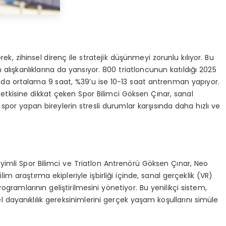
erek, zihinsel direnç ile stratejik düşünmeyi zorunlu kılıyor. Bu
alışkanlıklarına da yansıyor. 800 triatloncunun katıldığı 2025
ftada ortalama 9 saat, %39’u ise 10-13 saat antrenman yapıyor.
 etkisine dikkat çeken Spor Bilimci Göksen Çınar, sanal
por yapan bireylerin stresli durumlar karşısında daha hızlı ve
yimli Spor Bilimci ve Triatlon Antrenörü Göksen Çınar, Neo
m araştırma ekipleriyle işbirliği içinde, sanal gerçeklik (VR)
ramlarının geliştirilmesini yönetiyor. Bu yenilikçi sistem,
iksel dayanıklılık gereksinimlerini gerçek yaşam koşullarını simüle