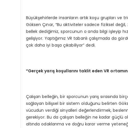
Büyükşehirlerde insanların artık koşu grupları ve tri
Göksen Çınar, “Bu aktiviteler sadece fiziksel değil, z
bellek dediğimiz, sporcunun o anda bilgi işleyip hı
gelişiyor. Yaptığımız VR tabanlı çalışmada da gördü
çok daha iyi başa çıkabiliyor” dedi.
“Gerçek yarış koşullarını taklit eden VR ortamı
Çalışan belleğin, bir sporcunun yarış sırasında birço
sağlayan bilişsel bir sistem olduğunu belirten Gök
vücudun verdiği sinyalleri değerlendirmek, besle
gerekiyor. Bu da çalışan belleğin ne kadar güçlü ol
altında odaklanma ve doğru karar verme yeteneği