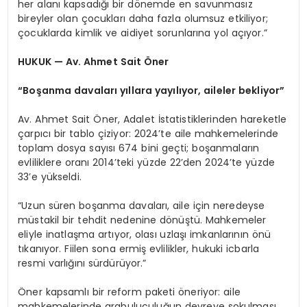
her alanı kapsadığı bir dönemde en savunmasız
bireyler olan çocukları daha fazla olumsuz etkiliyor;
çocuklarda kimlik ve aidiyet sorunlarına yol açıyor.”
HUKUK — Av. Ahmet Sait Öner
“Boşanma davaları yıllara yayılıyor, aileler bekliyor”
Av. Ahmet Sait Öner, Adalet İstatistiklerinden hareketle
çarpıcı bir tablo çiziyor: 2024’te aile mahkemelerinde
toplam dosya sayısı 674 bini geçti; boşanmaların
evliliklere oranı 2014’teki yüzde 22’den 2024’te yüzde
33’e yükseldi.
“Uzun süren boşanma davaları, aile için neredeyse
müstakil bir tehdit nedenine dönüştü. Mahkemeler
eliyle inatlaşma artıyor, olası uzlaşı imkanlarının önü
tıkanıyor. Fiilen sona ermiş evlilikler, hukuki icbarla
resmi varlığını sürdürüyor.”
Öner kapsamlı bir reform paketi öneriyor: aile
mahkemelerinde arabuluculuğun devreye sokulması,