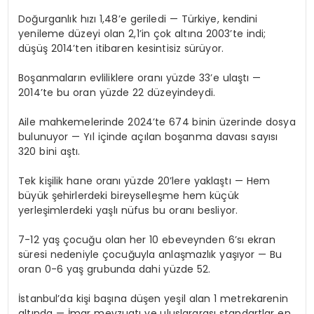
Doğurganlık hızı 1,48’e geriledi — Türkiye, kendini
yenileme düzeyi olan 2,1’in çok altına 2003’te indi;
düşüş 2014’ten itibaren kesintisiz sürüyor.
Boşanmaların evliliklere oranı yüzde 33’e ulaştı —
2014’te bu oran yüzde 22 düzeyindeydi.
Aile mahkemelerinde 2024’te 674 binin üzerinde dosya
bulunuyor — Yıl içinde açılan boşanma davası sayısı
320 bini aştı.
Tek kişilik hane oranı yüzde 20’lere yaklaştı — Hem
büyük şehirlerdeki bireyselleşme hem küçük
yerleşimlerdeki yaşlı nüfus bu oranı besliyor.
7-12 yaş çocuğu olan her 10 ebeveynden 6’sı ekran
süresi nedeniyle çocuğuyla anlaşmazlık yaşıyor — Bu
oran 0-6 yaş grubunda dahi yüzde 52.
İstanbul’da kişi başına düşen yeşil alan 1 metrekarenin
altında — İmar mevzuatı ve uluslararası standartlar en