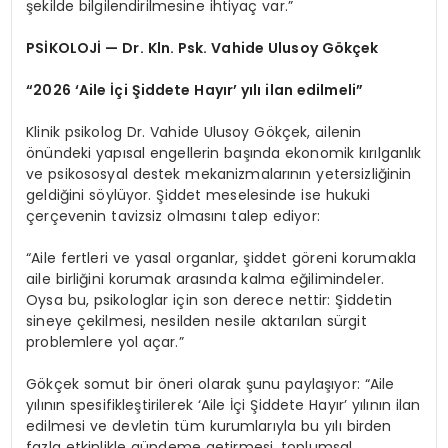
şekilde bilgilendirilmesine ihtiyaç var.”
PSİKOLOJİ — Dr. Kln. Psk. Vahide Ulusoy Gökçek
“2026 ‘Aile İçi Şiddete Hayır’ yılı ilan edilmeli”
Klinik psikolog Dr. Vahide Ulusoy Gökçek, ailenin
önündeki yapısal engellerin başında ekonomik kırılganlık
ve psikososyal destek mekanizmalarının yetersizliğinin
geldiğini söylüyor. Şiddet meselesinde ise hukuki
çerçevenin tavizsiz olmasını talep ediyor:
“Aile fertleri ve yasal organlar, şiddet göreni korumakla
aile birliğini korumak arasında kalma eğilimindeler.
Oysa bu, psikologlar için son derece nettir: Şiddetin
sineye çekilmesi, nesilden nesile aktarılan sürgit
problemlere yol açar.”
Gökçek somut bir öneri olarak şunu paylaşıyor: “Aile
yılının spesifikleştirilerek ‘Aile İçi Şiddete Hayır’ yılının ilan
edilmesi ve devletin tüm kurumlarıyla bu yılı birden
fazla etkinlikle gündeme getirmesi, toplumsal