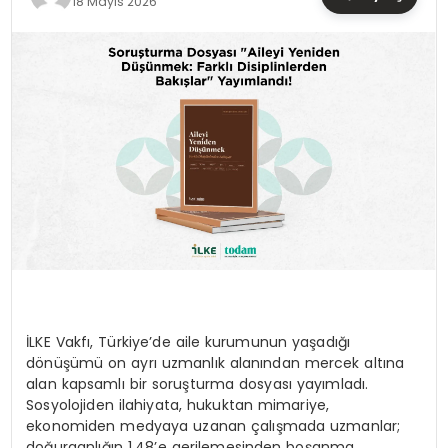
18 Mayıs 2026
TEKNOLOJI
YAŞAM
İLKE Vakfı, Türkiye’de aile kurumunun yaşadığı
dönüşümü on ayrı uzmanlık alanından mercek altına
alan kapsamlı bir soruşturma dosyası yayımladı.
Sosyolojiden ilahiyata, hukuktan mimariye,
ekonomiden medyaya uzanan çalışmada uzmanlar;
doğurganlığın 1,48’e gerilemesinden boşanma