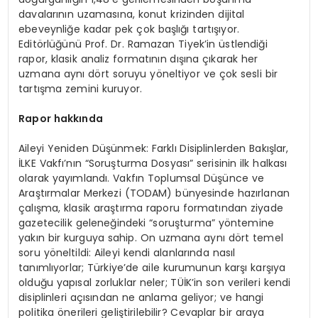
davalarının uzamasına, konut krizinden dijital
ebeveynliğe kadar pek çok başlığı tartışıyor.
Editörlüğünü Prof. Dr. Ramazan Tiyek’in üstlendiği
rapor, klasik analiz formatının dışına çıkarak her
uzmana aynı dört soruyu yöneltiyor ve çok sesli bir
tartışma zemini kuruyor.
Rapor hakkında
Aileyi Yeniden Düşünmek: Farklı Disiplinlerden Bakışlar,
İLKE Vakfı’nın “Soruşturma Dosyası” serisinin ilk halkası
olarak yayımlandı. Vakfın Toplumsal Düşünce ve
Araştırmalar Merkezi (TODAM) bünyesinde hazırlanan
çalışma, klasik araştırma raporu formatından ziyade
gazetecilik geleneğindeki “soruşturma” yöntemine
yakın bir kurguya sahip. On uzmana aynı dört temel
soru yöneltildi: Aileyi kendi alanlarında nasıl
tanımlıyorlar; Türkiye’de aile kurumunun karşı karşıya
olduğu yapısal zorluklar neler; TÜİK’in son verileri kendi
disiplinleri açısından ne anlama geliyor; ve hangi
politika önerileri geliştirilebilir? Cevaplar bir araya