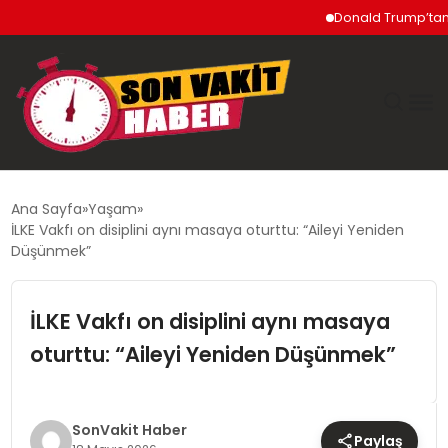
Donald Trump’tan İran’a S
GÜNDEM
Ana Sayfa
Yaşam
İLKE Vakfı on disiplini aynı masaya oturttu: “Aileyi Yeniden
SIYASET
Düşünmek”
DÜNYA
İLKE Vakfı on disiplini aynı masaya
oturttu: “Aileyi Yeniden Düşünmek”
EKONOMI
SPOR
SonVakit Haber
Paylaş