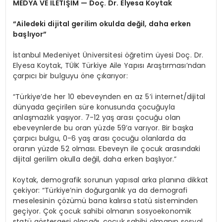
MEDYA VE İLETİŞİM — Doç. Dr. Elyesa Koytak
“Ailedeki dijital gerilim okulda değil, daha erken
başlıyor”
İstanbul Medeniyet Üniversitesi öğretim üyesi Doç. Dr.
Elyesa Koytak, TÜİK Türkiye Aile Yapısı Araştırması’ndan
çarpıcı bir bulguyu öne çıkarıyor:
“Türkiye’de her 10 ebeveynden en az 5’i internet/dijital
dünyada geçirilen süre konusunda çocuğuyla
anlaşmazlık yaşıyor. 7-12 yaş arası çocuğu olan
ebeveynlerde bu oran yüzde 59’a varıyor. Bir başka
çarpıcı bulgu, 0-6 yaş arası çocuğu olanlarda da
oranın yüzde 52 olması. Ebeveyn ile çocuk arasındaki
dijital gerilim okulla değil, daha erken başlıyor.”
Koytak, demografik sorunun yapısal arka planına dikkat
çekiyor: “Türkiye’nin doğurganlık ya da demografi
meselesinin çözümü bana kalırsa statü sisteminden
geçiyor. Çok çocuk sahibi olmanın sosyoekonomik
statü göstergesi olacağı, çocuk sahibi olmanın sosyal