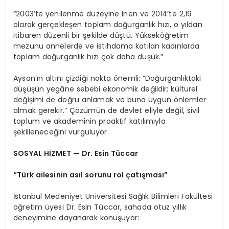
“2003’te yenilenme düzeyine inen ve 2014’te 2,19
olarak gerçekleşen toplam doğurganlık hızı, o yıldan
itibaren düzenli bir şekilde düştü. Yükseköğretim
mezunu annelerde ve istihdama katılan kadınlarda
toplam doğurganlık hızı çok daha düşük.”
Aysan’ın altını çizdiği nokta önemli: “Doğurganlıktaki
düşüşün yegâne sebebi ekonomik değildir; kültürel
değişimi de doğru anlamak ve buna uygun önlemler
almak gerekir.” Çözümün de devlet eliyle değil, sivil
toplum ve akademinin proaktif katılımıyla
şekilleneceğini vurguluyor.
SOSYAL HİZMET — Dr. Esin Tüccar
“Türk ailesinin asıl sorunu rol çatışması”
İstanbul Medeniyet Üniversitesi Sağlık Bilimleri Fakültesi
öğretim üyesi Dr. Esin Tüccar, sahada otuz yıllık
deneyimine dayanarak konuşuyor: