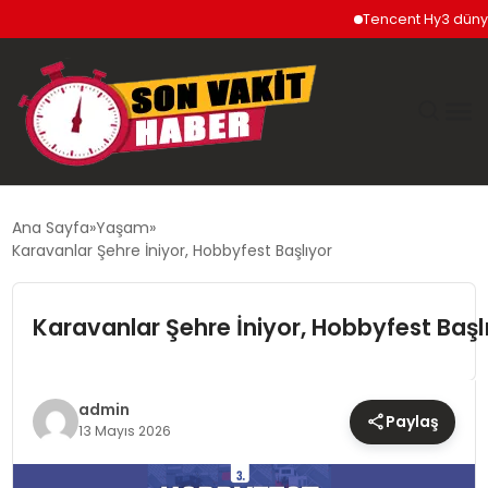
Tencent Hy3 dünya gen
GÜNDEM
Ana Sayfa
Yaşam
Karavanlar Şehre İniyor, Hobbyfest Başlıyor
SIYASET
Karavanlar Şehre İniyor, Hobbyfest Başl
DÜNYA
EKONOMI
admin
Paylaş
13 Mayıs 2026
SPOR