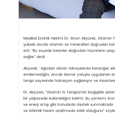
Medikal Estetik Hekimi Dr. Sinan Akyürek, Vitamin I
yüksek dozda vitamin ve mineralleri doğrudan kan d
etti. “Bu sayede besinler doğrudan hücrelere ulaşa
sağlar” dedi.
Akyürek, “Ağızdan alınan takviyelerde karaciğer e
emilemediğini, ancak damar yoluyla uygulanan bu v
terapi sayesinde hidrasyon sağlanıyor ve insanların
Dr. Akyürek, “Vitamin IV Terapisi’nin bağışıklık si
bir yelpazede kullanıldığını belirtti. Bu yöntem; kroni
ve enerji artışı gibi konularda destek sunmaktadır.
ve bitkinlik hissini azaltmada etkili olduğunu” söyle