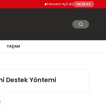
Tencent Hy3 dünya genelinde kullanıma
06:26:44
YAŞAM
eni Destek Yöntemi