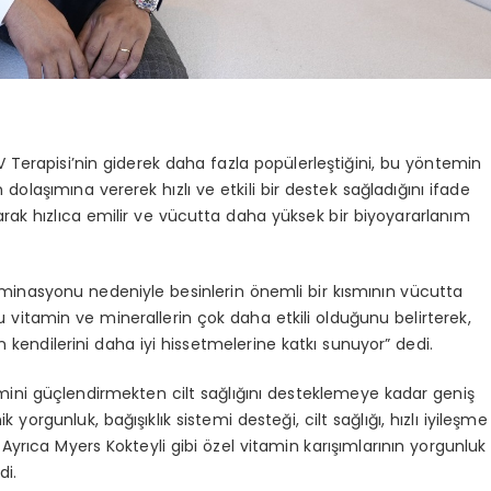
V Terapisi’nin giderek daha fazla popülerleştiğini, bu yöntemin
olaşımına vererek hızlı ve etkili bir destek sağladığını ifade
rak hızlıca emilir ve vücutta daha yüksek bir biyoyararlanım
liminasyonu nedeniyle besinlerin önemli bir kısmının vücutta
itamin ve minerallerin çok daha etkili olduğunu belirterek,
 kendilerini daha iyi hissetmelerine katkı sunuyor” dedi.
stemini güçlendirmekten cilt sağlığını desteklemeye kadar geniş
k yorgunluk, bağışıklık sistemi desteği, cilt sağlığı, hızlı iyileşme
 Ayrıca Myers Kokteyli gibi özel vitamin karışımlarının yorgunluk
di.