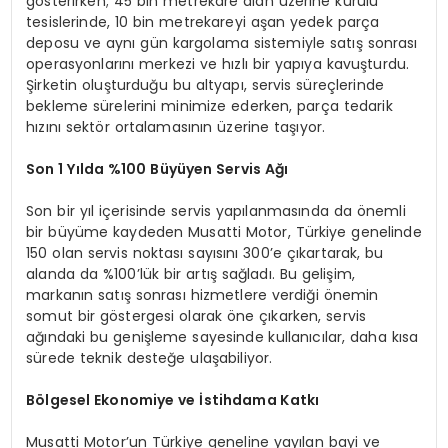
gösterirken; 45 bin metrekare alan üzerine kurulu
tesislerinde, 10 bin metrekareyi aşan yedek parça
deposu ve aynı gün kargolama sistemiyle satış sonrası
operasyonlarını merkezi ve hızlı bir yapıya kavuşturdu.
Şirketin oluşturduğu bu altyapı, servis süreçlerinde
bekleme sürelerini minimize ederken, parça tedarik
hızını sektör ortalamasının üzerine taşıyor.
Son 1 Yılda %100 Büyüyen Servis Ağı
Son bir yıl içerisinde servis yapılanmasında da önemli
bir büyüme kaydeden Musatti Motor, Türkiye genelinde
150 olan servis noktası sayısını 300’e çıkartarak, bu
alanda da %100’lük bir artış sağladı. Bu gelişim,
markanın satış sonrası hizmetlere verdiği önemin
somut bir göstergesi olarak öne çıkarken, servis
ağındaki bu genişleme sayesinde kullanıcılar, daha kısa
sürede teknik desteğe ulaşabiliyor.
Bölgesel Ekonomiye ve İstihdama Katkı
Musatti Motor’un Türkiye geneline yayılan bayi ve