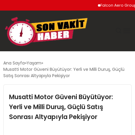
Falcon Aero Group, Küre
GÜNDEM
Ana Sayfa
Yaşam
Musatti Motor Güveni Büyütüyor: Yerli ve Milli Duruş, Güçlü
SIYASET
Satış Sonrası Altyapıyla Pekişiyor
DÜNYA
Musatti Motor Güveni Büyütüyor:
Yerli ve Milli Duruş, Güçlü Satış
EKONOMI
Sonrası Altyapıyla Pekişiyor
SPOR