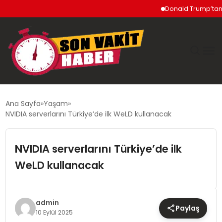
Donald Trump’tan İran’
GÜNDEM
Ana Sayfa
Yaşam
NVIDIA serverlarını Türkiye’de ilk WeLD kullanacak
SIYASET
NVIDIA serverlarını Türkiye’de ilk
DÜNYA
WeLD kullanacak
EKONOMI
SPOR
admin
Paylaş
10 Eylül 2025