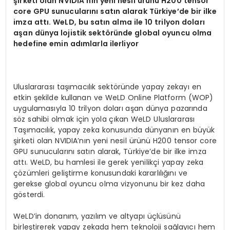
şirketi olan NVIDIA’nın yeni nesil ürünü H200 tensor
core GPU sunucularını satın alarak Türkiye’de bir ilke
imza attı. WeLD, bu satın alma ile 10 trilyon doları
aşan dünya lojistik sektöründe global oyuncu olma
hedefine emin adımlarla ilerliyor
Uluslararası taşımacılık sektöründe yapay zekayı en
etkin şekilde kullanan ve WeLD Online Platform (WOP)
uygulamasıyla 10 trilyon doları aşan dünya pazarında
söz sahibi olmak için yola çıkan WeLD Uluslararası
Taşımacılık, yapay zeka konusunda dünyanın en büyük
şirketi olan NVIDIA’nın yeni nesil ürünü H200 tensor core
GPU sunucularını satın alarak, Türkiye’de bir ilke imza
attı. WeLD, bu hamlesi ile gerek yenilikçi yapay zeka
çözümleri geliştirme konusundaki kararlılığını ve
gerekse global oyuncu olma vizyonunu bir kez daha
gösterdi.
WeLD’in donanım, yazılım ve altyapı üçlüsünü
birleştirerek yapay zekada hem teknoloji sağlayıcı hem