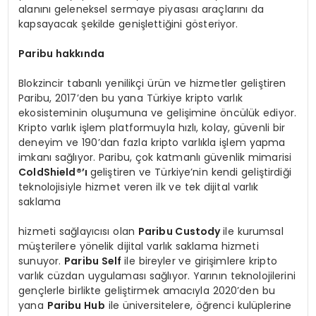
alanını geleneksel sermaye piyasası araçlarını da
kapsayacak şekilde genişlettiğini gösteriyor.
Paribu hakkında
Blokzincir tabanlı yenilikçi ürün ve hizmetler geliştiren
Paribu, 2017’den bu yana Türkiye kripto varlık
ekosisteminin oluşumuna ve gelişimine öncülük ediyor.
Kripto varlık işlem platformuyla hızlı, kolay, güvenli bir
deneyim ve 190’dan fazla kripto varlıkla işlem yapma
imkanı sağlıyor. Paribu, çok katmanlı güvenlik mimarisi
ColdShield
®’ı
geliştiren ve Türkiye’nin kendi geliştirdiği
teknolojisiyle hizmet veren ilk ve tek dijital varlık
saklama
hizmeti sağlayıcısı olan
Paribu Custody
ile kurumsal
müşterilere yönelik dijital varlık saklama hizmeti
sunuyor.
Paribu Self
ile bireyler ve girişimlere kripto
varlık cüzdan uygulaması sağlıyor. Yarının teknolojilerini
gençlerle birlikte geliştirmek amacıyla 2020’den bu
yana
Paribu Hub
ile üniversitelere, öğrenci kulüplerine