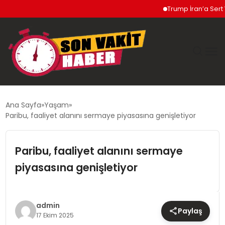
Trump İran’a Sert Yanı
GÜNDEM
Ana Sayfa
Yaşam
Paribu, faaliyet alanını sermaye piyasasına genişletiyor
SIYASET
Paribu, faaliyet alanını sermaye
DÜNYA
piyasasına genişletiyor
EKONOMI
SPOR
admin
Paylaş
17 Ekim 2025