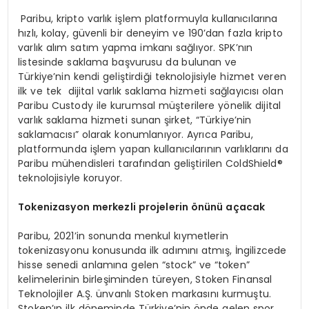
Paribu, kripto varlık işlem platformuyla kullanıcılarına
hızlı, kolay, güvenli bir deneyim ve 190’dan fazla kripto
varlık alım satım yapma imkanı sağlıyor. SPK’nın
listesinde saklama başvurusu da bulunan ve
Türkiye’nin kendi geliştirdiği teknolojisiyle hizmet veren
ilk ve tek dijital varlık saklama hizmeti sağlayıcısı olan
Paribu Custody ile kurumsal müşterilere yönelik dijital
varlık saklama hizmeti sunan şirket, “Türkiye’nin
saklamacısı” olarak konumlanıyor. Ayrıca Paribu,
platformunda işlem yapan kullanıcılarının varlıklarını da
Paribu mühendisleri tarafından geliştirilen ColdShield®
teknolojisiyle koruyor.
Tokenizasyon merkezli projelerin
ö
nünü açacak
Paribu, 2021’in sonunda menkul kıymetlerin
tokenizasyonu konusunda ilk adımını atmış, İngilizcede
hisse senedi anlamına gelen “stock” ve “token”
kelimelerinin birleşiminden türeyen, Stoken Finansal
Teknolojiler A.Ş. ünvanlı Stoken markasını kurmuştu.
Stoken’ın ilk döneminde Türkiye’nin önde gelen spor