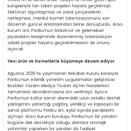
kulüpleriyle fan token projeleri hayata geçirilmişti.
Sektörün olgunlaşması ve yasal çerçevelerin
netleşmesi, menkul kıymet tokenizasyonunu son
dönemin güncel anlatılarından birine dönüştürdü. Aracı
kurum izni, Paribu’nun blokzincir ve geleneksel
piyasaların kesişiminde düzenlenmiş tokenizasyon
odaklı projeler hayata geçirebilmesinin de önünü
açacak.
Yeni ürün ve hizmetlerle büyümeye devam ediyor
Ağustos 2025’te yayımlanan Rekabet Kurulu kararıyla
Paribu’nun etkinlik yönetim uygulamaları geliştiricisi
Boxbilet Yazılım Medya Ticaret AŞ’nin hisselerinin
tamamının devralınmasına izin verilmişti. Ayrıca
Paribu’nun kültür sanat alanındaki uzun soluklu destek
yaklaşımını yansıttığı çağdaş, yenilikçi ve kapsayıcı bir
sanat platformu Paribu Art, eylül ayında perdelerini
açmıştı. Aracı kurum kuruluşu, Paribu’nun bir yandan
bugüne dek destekçisi olduğu alanlara stratejik
yatırımlar yaparken bir yandan da faaliyet