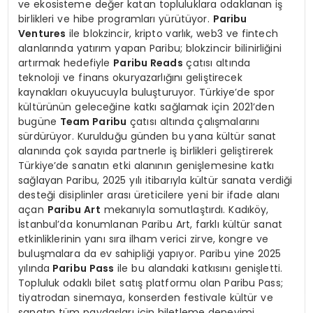
ve ekosisteme değer katan topluluklara odaklanan iş
birlikleri ve hibe programları yürütüyor.
Paribu
Ventures
ile blokzincir, kripto varlık, web3 ve fintech
alanlarında yatırım yapan Paribu; blokzincir bilinirliğini
artırmak hedefiyle
Paribu
Reads
çatısı altında
teknoloji ve finans okuryazarlığını geliştirecek
kaynakları okuyucuyla buluşturuyor. Türkiye’de spor
kültürünün geleceğine katkı sağlamak için 2021’den
bugüne
Team Paribu
çatısı altında çalışmalarını
sürdürüyor. Kurulduğu günden bu yana kültür sanat
alanında çok sayıda partnerle iş birlikleri geliştirerek
Türkiye’de sanatın etki alanının genişlemesine katkı
sağlayan Paribu, 2025 yılı itibarıyla kültür sanata verdiği
desteği disiplinler arası üreticilere yeni bir ifade alanı
açan
Paribu Art
mekanıyla somutlaştırdı. Kadıköy,
İstanbul’da konumlanan Paribu Art, farklı kültür sanat
etkinliklerinin yanı sıra ilham verici zirve, kongre ve
buluşmalara da ev sahipliği yapıyor. Paribu yine 2025
yılında
Paribu Pass
ile bu alandaki katkısını genişletti.
Topluluk odaklı bilet satış platformu olan Paribu Pass;
tiyatrodan sinemaya, konserden festivale kültür ve
sanatın tüm paydaşları için biletleme deneyimi