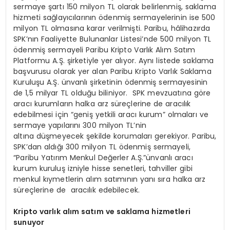
sermaye şartı 150 milyon TL olarak belirlenmiş, saklama
hizmeti sağlayıcılarının ödenmiş sermayelerinin ise 500
milyon TL olmasına karar verilmişti. Paribu, hâlihazırda
SPK’nın Faaliyette Bulunanlar Listesi’nde 500 milyon TL
ödenmiş sermayeli Paribu Kripto Varlık Alım Satım
Platformu A.Ş. şirketiyle yer alıyor. Aynı listede saklama
başvurusu olarak yer alan Paribu Kripto Varlık Saklama
Kuruluşu A.Ş. ünvanlı şirketinin ödenmiş sermayesinin
de 1,5 milyar TL olduğu biliniyor. SPK mevzuatına göre
aracı kurumların halka arz süreçlerine de aracılık
edebilmesi için “geniş yetkili aracı kurum” olmaları ve
sermaye yapılarını 300 milyon TL’nin
altına düşmeyecek şekilde korumaları gerekiyor. Paribu,
SPK’dan aldığı 300 milyon TL ödenmiş sermayeli,
“Paribu Yatırım Menkul Değerler A.Ş.”ünvanlı aracı
kurum kuruluş izniyle hisse senetleri, tahviller gibi
menkul kıymetlerin alım satımının yanı sıra halka arz
süreçlerine de aracılık edebilecek.
Kripto varlık alım satım ve saklama hizmetleri
sunuyor