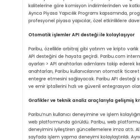
kalitelerine göre komisyon indirimlerinden ve katk
Ayrıca Piyasa Yapıcılık Programı kapsamında, progr
profesyonel piyasa yapıcılar, özel etkinliklere dav
Otomatik işlemler API desteği ile kolaylaşıyor
Paribu, özellikle arbitraj gibi yatırım ve kripto varl
API desteğini de hayata geçirdi. Paribu.com interne
ayarları > API anahtarları adımlarını takip ederek k
anahtarları, Paribu kullanıcılarının otomatik ticaret
entegre etmesini sağlayacak. Paribu API desteği sa
ve emir iptallerini hızlı ve güvenli entegrasyon ola
Grafikler ve teknik analiz araçlarıyla gelişmiş
kr
Paribu’nun kullanıcı deneyimine ve işlem kolaylığı
web platformunda görüldü. Paribu, web platformunda
deneyimini iyileştiren güncellemelere imza attı. Al
sayfada işlem yapma deneyimi kolaylaştırıldı. Ayrıc