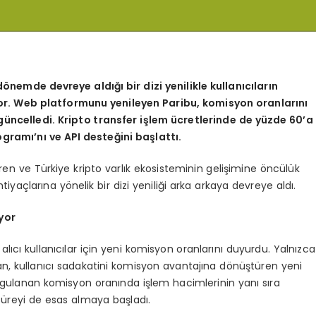
d
ö
nemde devreye aldığı bir dizi yenilikle kullanıcıların
r. Web platformunu yenileyen Paribu, komisyon oranlarını
güncelledi. Kripto transfer işlem ücretlerinde de yüzde 60
’
a
rogramı’nı
ve API deste
ğini başlattı.
tiren ve Türkiye kripto varlık ekosisteminin gelişimine öncülük
iyaçlarına yönelik bir dizi yeniliği arka arkaya devreye aldı.
yor
 alıcı kullanıcılar için yeni komisyon oranlarını duyurdu. Yalnızca
, kullanıcı sadakatini komisyon avantajına dönüştüren yeni
 uygulanan komisyon oranında işlem hacimlerinin yanı sıra
 süreyi de esas almaya başladı.