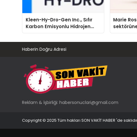
Kleen-Hy-Dro-Gen Inc., Sıfır
Marie Ro
Karbon Emisyonlu Hidrojen
sektörüne
Isıtma Teknolojisinde ISO ve
TSSA Düzenleyici Onaylarını
Aldı
Haberin Doğru Adresi
Reklam & İşbirliği:
habersonuclari@gmail.com
Copyright © 2025 Tüm hakları SON VAKİT HABER 'de saklıdır