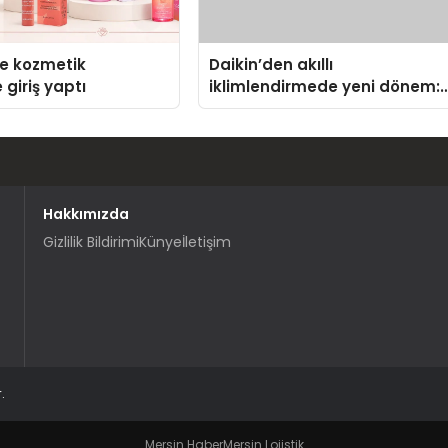
se kozmetik
Daikin’den akıllı
 giriş yaptı
iklimlendirmede yeni dönem:
Madoka Plus Türkiye’de
Hakkımızda
Gizlilik Bildirimi
Künye
İletişim
.
Mersin Haber
Mersin Lojistik