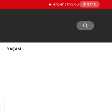
Tencent Hy3 dünya genelinde kullanıma
21:57:16
YAŞAM