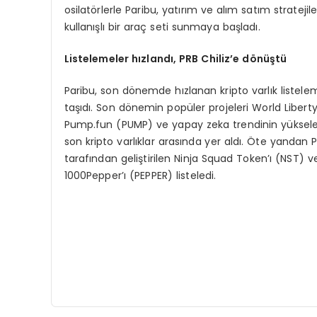
osilatörlerle Paribu, yatırım ve alım satım stratejile
kullanışlı bir araç seti sunmaya başladı.
Listelemeler hızlandı
, PRB Chiliz
’
e d
ö
nüştü
Paribu, son dönemde hızlanan kripto varlık listelemel
taşıdı. Son dönemin popüler projeleri World Libert
Pump.fun (PUMP) ve yapay zeka trendinin yükselenl
son kripto varlıklar arasında yer aldı. Öte yandan 
tarafından geliştirilen Ninja Squad Token’ı (NST) v
1000Pepper’ı (PEPPER) listeledi.