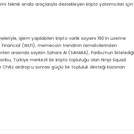
rini teknik analiz araçlarıyla destekleyen kripto yatırımcıları için
eriyle, işlem yapılabilen kripto varlık sayısını 190’ın üzerine
y Financial (WLFI), memecoin trendinin temsilcilerinden
eri arasında sayılan Sahara AI (SAHARA), Paribu’nun listelediğ
Paribu, Türkiye merkezli bir kripto topluluğu olan Ninja Squad
e Chiliz airdrop’u sonrası güçlü bir topluluk desteği kazanan