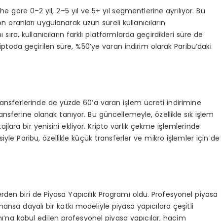
he göre 0–2 yıl, 2–5 yıl ve 5+ yıl segmentlerine ayrılıyor. Bu
oranları uygulanarak uzun süreli kullanıcıların
sıra, kullanıcıların farklı platformlarda geçirdikleri süre de
iptoda geçirilen süre, %50’ye varan indirim olarak Paribu’daki
ransferlerinde de yüzde 60’a varan işlem ücreti indirimine
ransferine olanak tanıyor. Bu güncellemeyle, özellikle sık işlem
lara bir yenisini ekliyor. Kripto varlık çekme işlemlerinde
yle Paribu, özellikle küçük transferler ve mikro işlemler için de
den biri de Piyasa Yapıcılık Programı oldu. Profesyonel piyasa
nsa dayalı bir katkı modeliyle piyasa yapıcılara çeşitli
mı’na kabul edilen profesyonel piyasa yapıcılar, hacim