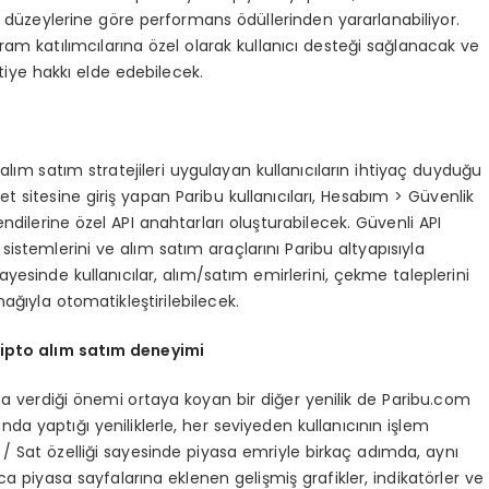
ı düzeylerine göre performans ödüllerinden yararlanabiliyor.
am katılımcılarına özel olarak kullanıcı desteği sağlanacak ve
etiye hakkı elde edebilecek.
ık alım satım stratejileri uygulayan kullanıcıların ihtiyaç duyduğu
t sitesine giriş yapan Paribu kullanıcıları, Hesabım > Güvenlik
endilerine özel API anahtarları oluşturabilecek. Güvenli API
 sistemlerini ve alım satım araçlarını Paribu altyapısıyla
yesinde kullanıcılar, alım/satım emirlerini, çekme taleplerini
nağıyla otomatikleştirilebilecek.
ipto al
ım satım deneyimi
na verdiği önemi ortaya koyan bir diğer yenilik de Paribu.com
 yaptığı yeniliklerle, her seviyeden kullanıcının işlem
 / Sat özelliği sayesinde piyasa emriyle birkaç adımda, aynı
a piyasa sayfalarına eklenen gelişmiş grafikler, indikatörler ve