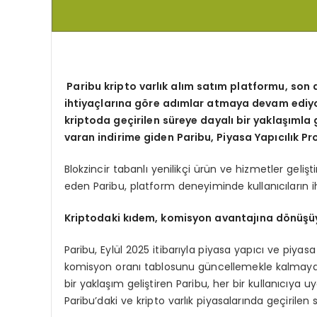
Paribu kripto varlık alım satım platformu, son 
ihtiyaçlarına g
ö
re ad
ımlar atmaya devam ediyo
kriptoda geçirilen süreye dayalı bir yaklaşımla 
varan indirime giden Paribu, Piyasa Yapıcılık P
Blokzincir tabanlı yenilikçi ürün ve hizmetler geliş
eden Paribu, platform deneyiminde kullanıcıların iht
Kriptodaki kıdem, komisyon avantajı
na d
ö
nüşü
Paribu, Eylül 2025 itibarıyla piyasa yapıcı ve piyasa
komisyon oranı tablosunu güncellemekle kalmayan
bir yaklaşım geliştiren Paribu, her bir kullanıcıya
Paribu’daki ve kripto varlık piyasalarında geçirilen