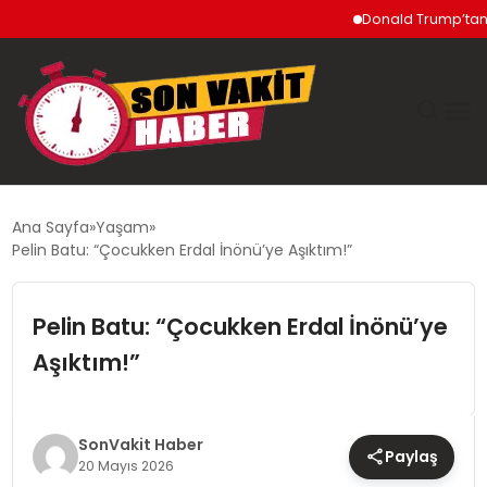
Donald Trump’tan İran’
GÜNDEM
Ana Sayfa
Yaşam
Pelin Batu: “Çocukken Erdal İnönü’ye Aşıktım!”
SIYASET
Pelin Batu: “Çocukken Erdal İnönü’ye
DÜNYA
Aşıktım!”
EKONOMI
SPOR
SonVakit Haber
Paylaş
20 Mayıs 2026