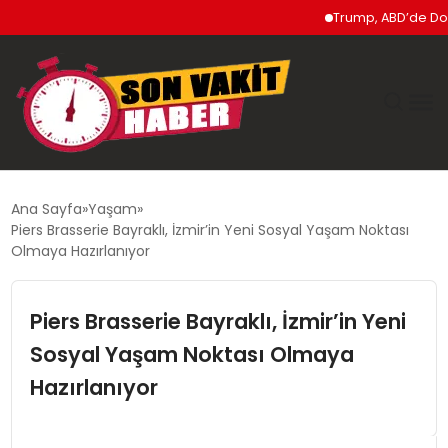
Trump, ABD’de Doğumla
GÜNDEM
Ana Sayfa
Yaşam
Piers Brasserie Bayraklı, İzmir’in Yeni Sosyal Yaşam Noktası
SIYASET
Olmaya Hazırlanıyor
DÜNYA
Piers Brasserie Bayraklı, İzmir’in Yeni
Sosyal Yaşam Noktası Olmaya
EKONOMI
Hazırlanıyor
SPOR