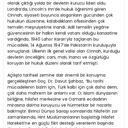
olarak çıktığı yolda bir devletin kurucu lideri oldu.
Londra’da, Lincoln’s Inn’de hukuk öğrenimi gören
Cinnah, siyaseti boyunca sloganların gücünden çok
hukukun düzenine, kalabalıkların öfkesinden çok
temsilin meşruiyetine inandı. Adil temsilin yegâne
güvencesinin bir halkın kendi vatanı olduğu kanaatine
vardığında, 1940 Lahor Kararı’yla taçlanan bu
mücadele, 14 Ağustos 1947’de Pakistan’ın kuruluşuyla
sonuçlandı. Ülkenin ilk genel valisi olan Cinnah, kurduğu
devletin önceliğini; canı, malı, inancı ve özgürlüğü
koruyan bir hukuk düzeni olarak tarif etmişti.
Açılışta tarihsel zemine dair önemli bir konuşma
gerçekleştiren Doç. Dr. Davut Şahbaz, “Bu tarihi
mücadelenin bizim için, Türk kalbi için çok daha derin,
çok daha mahrem bir anlamı var. O; İslam dünyasının
birliğine, hilafet merkezine ve Osmanlı ecdadının
mirasına daima koruyucu ve hürmetkar bir nazarla
bakmıştır. Birinci Dünya Savaşı sonrasında hilafetin zor
zamanlarında, Hint Müslümanlarının başlattığı Hilafet
Hareketi’ne en güçlü fikri desteği verenlerin başında