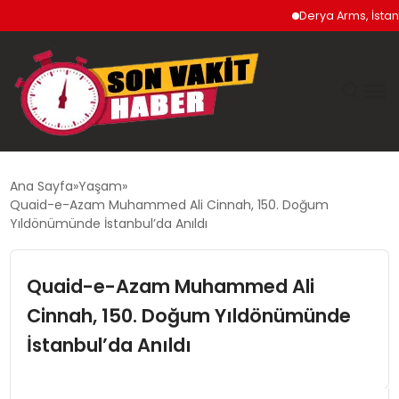
Derya Arms, İstanbul P
GÜNDEM
Ana Sayfa
Yaşam
Quaid-e-Azam Muhammed Ali Cinnah, 150. Doğum
SIYASET
Yıldönümünde İstanbul’da Anıldı
DÜNYA
Quaid-e-Azam Muhammed Ali
Cinnah, 150. Doğum Yıldönümünde
EKONOMI
İstanbul’da Anıldı
SPOR