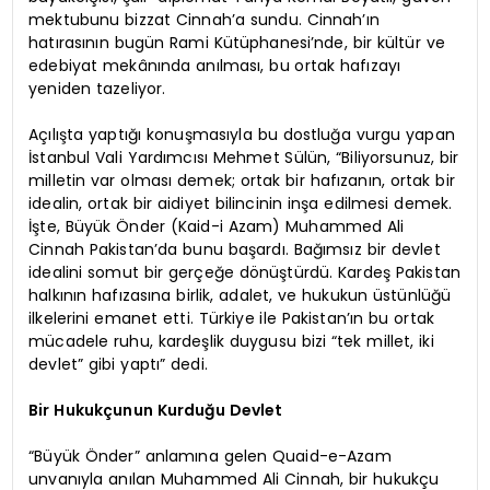
mektubunu bizzat Cinnah’a sundu. Cinnah’ın
hatırasının bugün Rami Kütüphanesi’nde, bir kültür ve
edebiyat mekânında anılması, bu ortak hafızayı
yeniden tazeliyor.
Açılışta yaptığı konuşmasıyla bu dostluğa vurgu yapan
İstanbul Vali Yardımcısı Mehmet Sülün, “Biliyorsunuz, bir
milletin var olması demek; ortak bir hafızanın, ortak bir
idealin, ortak bir aidiyet bilincinin inşa edilmesi demek.
İşte, Büyük Önder (Kaid-i Azam) Muhammed Ali
Cinnah Pakistan’da bunu başardı. Bağımsız bir devlet
idealini somut bir gerçeğe dönüştürdü. Kardeş Pakistan
halkının hafızasına birlik, adalet, ve hukukun üstünlüğü
ilkelerini emanet etti. Türkiye ile Pakistan’ın bu ortak
mücadele ruhu, kardeşlik duygusu bizi “tek millet, iki
devlet” gibi yaptı” dedi.
Bir Hukukçunun Kurduğu Devlet
“Büyük Önder” anlamına gelen Quaid-e-Azam
unvanıyla anılan Muhammed Ali Cinnah, bir hukukçu