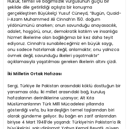
Hukuk, temsil ve bağımsızlık vurgusunun güçlü bir
şekilde dile getirildiği açılışta bir konuşma
gerçekleştiren Büyükelçi Yusuf Cüneyd, “Bugün, Quaid-
i-Azam Muhammed Ali Cinnah’ın 150. doğum
yıldönümünü anarken; onun savunduğu anayasacılık,
adalet, hoşgörü, onur, demokratik katılım ve insanlığa
hizmet ilkelerine olan bağlılığımızı bir kez daha teyit
ediyoruz. Cinnah’a sunabileceğimiz en büyük saygı,
onu sadece hatırlamak değil, anlamaktır; onu yalnızca
övmek değil, savunduğu ilkeleri yaşatmaktır”
açıklamasıyla yaşatılması gereken ilkelerin altını çizdi.
İki Milletin Ortak Hafızası
Sergi, Türkiye ile Pakistan arasındaki köklü dostluğun bir
yansıması oldu. İki millet arasındaki bağ, kuruluş
hafızalarının derinliklerine uzanıyor; Alt Kıta
Müslümanlarının Türk Millî Mücadelesi yıllarında
gösterdiği vefa, bu kardeşliğin temel taşlarından biri
olarak gündeme geliyor. Bu bağın en zarif anlarından
biriyse 4 Mart 1948’de yaşandı: Türkiye’nin Pakistan’a ilk
büyükelçisi, şair-diplomat Yahya Kemal Beyatlı, güven