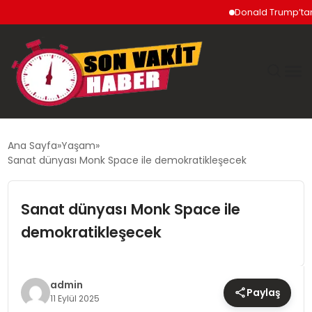
Donald Trump’tan İran’
GÜNDEM
Ana Sayfa
Yaşam
Sanat dünyası Monk Space ile demokratikleşecek
SIYASET
Sanat dünyası Monk Space ile
DÜNYA
demokratikleşecek
EKONOMI
SPOR
admin
Paylaş
11 Eylül 2025