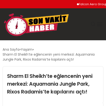
Falcon Aero Group, Hava
GÜNDEM
Ana Sayfa
Yaşam
Sharm El Sheikh’te eğlencenin yeni merkezi: Aquamania
SIYASET
Jungle Park, Rixos Radamis’te kapılarını açtı!
DÜNYA
Sharm El Sheikh’te eğlencenin yeni
merkezi: Aquamania Jungle Park,
EKONOMI
Rixos Radamis’te kapılarını açtı!
SPOR