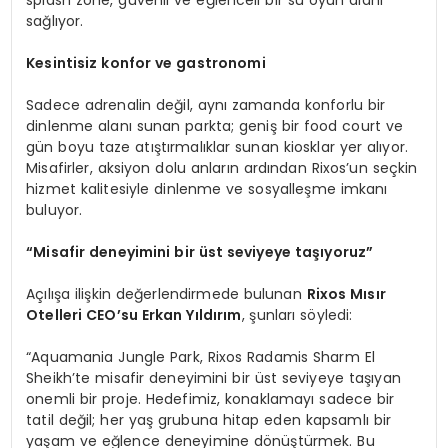
sağlıyor.
Kesintisiz konfor ve g
astronomi
Sadece adrenalin değil, aynı zamanda konforlu bir
dinlenme alanı sunan parkta; geniş bir food court ve
gün boyu taze atıştırmalıklar sunan kiosklar yer alıyor.
Misafirler, aksiyon dolu anların ardından Rixos’un seçkin
hizmet kalitesiyle dinlenme ve sosyalleşme imkanı
buluyor.
“
Misafir deneyimini bir üst seviyeye taşıyoruz”
Açılışa ilişkin değerlendirmede bulunan
Rixos M
ısır
Otelleri CEO
’
su Erkan Yıldırım
, şunları söyledi:
“Aquamania Jungle Park, Rixos Radamis Sharm El
Sheikh’te misafir deneyimini bir üst seviyeye taşıyan
onemli bir proje. Hedefimiz, konaklamayı sadece bir
tatil değil; her yaş grubuna hitap eden kapsamlı bir
yaşam ve eğlence deneyimine dönüştürmek. Bu