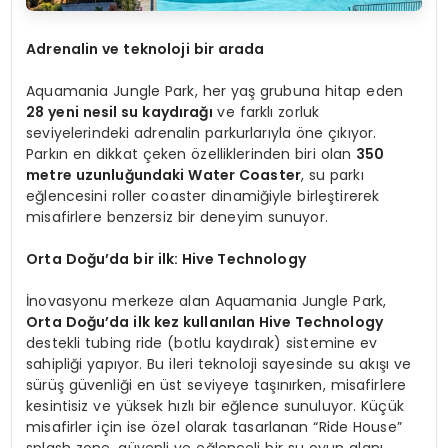
Adrenalin ve teknoloji bir a
rada
Aquamania Jungle Park, her yaş grubuna hitap eden
28 yeni nesil su kaydırağı
ve farklı zorluk
seviyelerindeki adrenalin parkurlarıyla öne çıkıyor.
Parkın en dikkat çeken özelliklerinden biri olan
350
metre uzunluğundaki Water Coaster
, su parkı
eğlencesini roller coaster dinamiğiyle birleştirerek
misafirlere benzersiz bir deneyim sunuyor.
Orta Doğu
’
da
bir ilk: Hive Technology
İnovasyonu merkeze alan Aquamania Jungle Park,
Orta Doğu
’
da ilk kez kullanılan Hive Technology
destekli tubing ride (botlu kaydırak) sistemine ev
sahipliği yapıyor. Bu ileri teknoloji sayesinde su akışı ve
sürüş güvenliği en üst seviyeye taşınırken, misafirlere
kesintisiz ve yüksek hızlı bir eğlence sunuluyor. Küçük
misafirler için ise özel olarak tasarlanan “Ride House”
splash zone, güvenli ve eğlenceli bir su oyun alanı