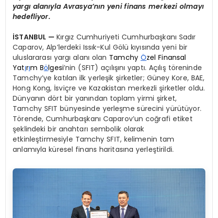
yargı alanıyla Avrasya’nın yeni finans merkezi olmayı
hedefliyor.
İSTANBUL —
Kırgız Cumhuriyeti Cumhurbaşkanı Sadır
Caparov, Alp’lerdeki Issık-Kul Gölü kıyısında yeni bir
uluslararası yargı alanı olan
Tamchy
Ö
zel Finansal
Yat
ı
r
ı
m B
ö
lgesi
’nin (SFIT) açılışını yaptı. Açılış töreninde
Tamchy’ye katılan ilk yerleşik şirketler; Güney Kore, BAE,
Hong Kong, İsviçre ve Kazakistan merkezli şirketler oldu.
Dünyanın dört bir yanından toplam yirmi şirket,
Tamchy SFIT bünyesinde yerleşme sürecini yürütüyor.
Törende, Cumhurbaşkanı Caparov’un coğrafi etiket
şeklindeki bir anahtarı sembolik olarak
etkinleştirmesiyle Tamchy SFIT, kelimenin tam
anlamıyla küresel finans haritasına yerleştirildi.