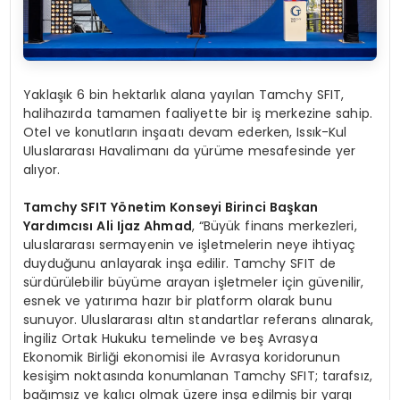
Yaklaşık 6 bin hektarlık alana yayılan Tamchy SFIT,
halihazırda tamamen faaliyette bir iş merkezine sahip.
Otel ve konutların inşaatı devam ederken, Issık-Kul
Uluslararası Havalimanı da yürüme mesafesinde yer
alıyor.
Tamchy SFIT Yönetim Konseyi Birinci Başkan
Yardımcısı Ali Ijaz Ahmad
, “Büyük finans merkezleri,
uluslararası sermayenin ve işletmelerin neye ihtiyaç
duyduğunu anlayarak inşa edilir. Tamchy SFIT de
sürdürülebilir büyüme arayan işletmeler için güvenilir,
esnek ve yatırıma hazır bir platform olarak bunu
sunuyor. Uluslararası altın standartlar referans alınarak,
İngiliz Ortak Hukuku temelinde ve beş Avrasya
Ekonomik Birliği ekonomisi ile Avrasya koridorunun
kesişim noktasında konumlanan Tamchy SFIT; tarafsız,
bağımsız ve kalıcı olmak üzere inşa edilmiş bir yargı