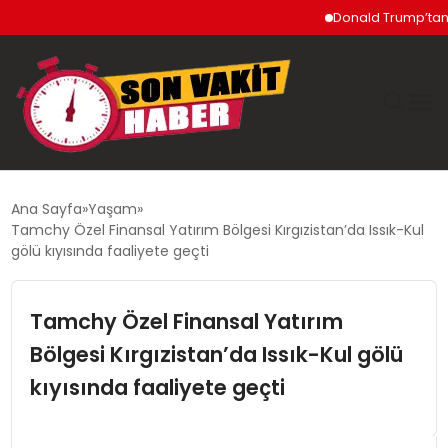
Donald Trump’tan İran’a 
GÜNDEM
Ana Sayfa
Yaşam
Tamchy Özel Finansal Yatırım Bölgesi Kırgızistan’da Issık-Kul
SIYASET
gölü kıyısında faaliyete geçti
DÜNYA
Tamchy Özel Finansal Yatırım
Bölgesi Kırgızistan’da Issık-Kul gölü
EKONOMI
kıyısında faaliyete geçti
SPOR