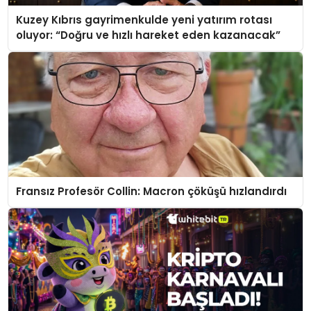
Kuzey Kıbrıs gayrimenkulde yeni yatırım rotası
oluyor: “Doğru ve hızlı hareket eden kazanacak”
Fransız Profesör Collin: Macron çöküşü hızlandırdı