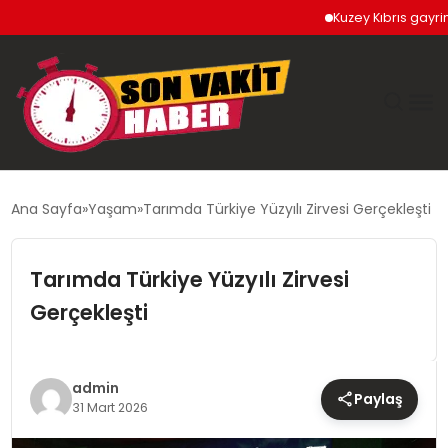
Kuzey Kıbrıs gayrimenkuld
GÜNDEM
Ana Sayfa
Yaşam
Tarımda Türkiye Yüzyılı Zirvesi Gerçekleşti
SIYASET
Tarımda Türkiye Yüzyılı Zirvesi
DÜNYA
Gerçekleşti
EKONOMI
admin
Paylaş
SPOR
31 Mart 2026