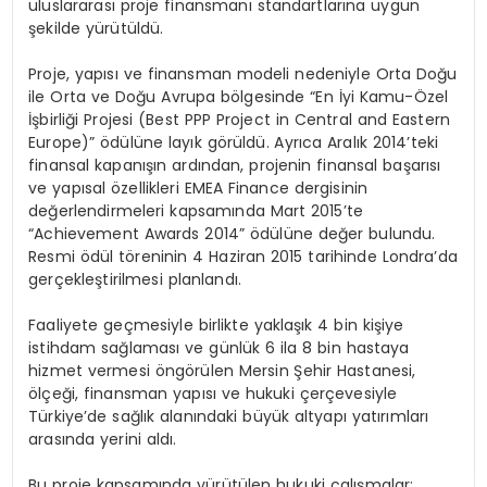
uluslararası proje finansmanı standartlarına uygun
şekilde yürütüldü.
Proje, yapısı ve finansman modeli nedeniyle Orta Doğu
ile Orta ve Doğu Avrupa bölgesinde “En İyi Kamu-Özel
İşbirliği Projesi (Best PPP Project in Central and Eastern
Europe)” ödülüne layık görüldü. Ayrıca Aralık 2014’teki
finansal kapanışın ardından, projenin finansal başarısı
ve yapısal özellikleri EMEA Finance dergisinin
değerlendirmeleri kapsamında Mart 2015’te
“Achievement Awards 2014” ödülüne değer bulundu.
Resmi ödül töreninin 4 Haziran 2015 tarihinde Londra’da
gerçekleştirilmesi planlandı.
Faaliyete geçmesiyle birlikte yaklaşık 4 bin kişiye
istihdam sağlaması ve günlük 6 ila 8 bin hastaya
hizmet vermesi öngörülen Mersin Şehir Hastanesi,
ölçeği, finansman yapısı ve hukuki çerçevesiyle
Türkiye’de sağlık alanındaki büyük altyapı yatırımları
arasında yerini aldı.
Bu proje kapsamında yürütülen hukuki çalışmalar;