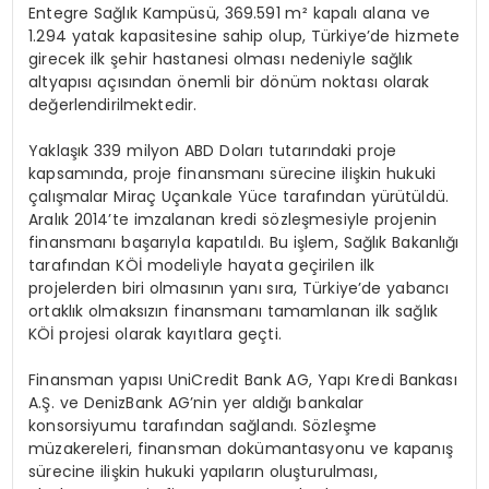
Entegre Sağlık Kampüsü, 369.591 m² kapalı alana ve
1.294 yatak kapasitesine sahip olup, Türkiye’de hizmete
girecek ilk şehir hastanesi olması nedeniyle sağlık
altyapısı açısından önemli bir dönüm noktası olarak
değerlendirilmektedir.
Yaklaşık 339 milyon ABD Doları tutarındaki proje
kapsamında, proje finansmanı sürecine ilişkin hukuki
çalışmalar Miraç Uçankale Yüce tarafından yürütüldü.
Aralık 2014’te imzalanan kredi sözleşmesiyle projenin
finansmanı başarıyla kapatıldı. Bu işlem, Sağlık Bakanlığı
tarafından KÖİ modeliyle hayata geçirilen ilk
projelerden biri olmasının yanı sıra, Türkiye’de yabancı
ortaklık olmaksızın finansmanı tamamlanan ilk sağlık
KÖİ projesi olarak kayıtlara geçti.
Finansman yapısı UniCredit Bank AG, Yapı Kredi Bankası
A.Ş. ve DenizBank AG’nin yer aldığı bankalar
konsorsiyumu tarafından sağlandı. Sözleşme
müzakereleri, finansman dokümantasyonu ve kapanış
sürecine ilişkin hukuki yapıların oluşturulması,