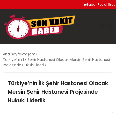
Gabar Petrol Üretimi Re
GÜNDEM
Ana Sayfa
Yaşam
Türkiye’nin İlk Şehir Hastanesi Olacak Mersin Şehir Hastanesi
SIYASET
Projesinde Hukuki Liderlik
DÜNYA
Türkiye’nin İlk Şehir Hastanesi Olacak
Mersin Şehir Hastanesi Projesinde
EKONOMI
Hukuki Liderlik
SPOR