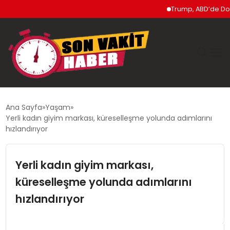
Trump, ABD’de Doğumla V
GÜNDEM
Ana Sayfa
Yaşam
Yerli kadın giyim markası, küreselleşme yolunda adımlarını
SIYASET
hızlandırıyor
DÜNYA
Yerli kadın giyim markası,
küreselleşme yolunda adımlarını
EKONOMI
hızlandırıyor
SPOR