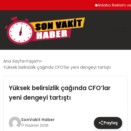
Aldatıcı Reklam ve Uyg
GÜNDEM
Ana Sayfa
Yaşam
Yüksek belirsizlik çağında CFO’lar yeni dengeyi tartıştı
SIYASET
Yüksek belirsizlik çağında CFO’lar
DÜNYA
yeni dengeyi tartıştı
EKONOMI
SPOR
SonVakit Haber
Paylaş
17 Haziran 2026