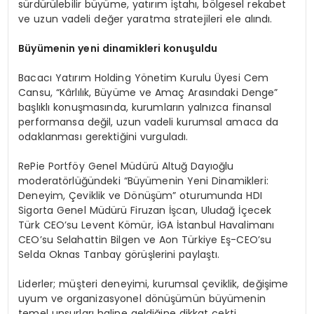
sürdürülebilir büyüme, yatırım iştahı, bölgesel rekabet
ve uzun vadeli değer yaratma stratejileri ele alındı.
Büyümenin yeni dinamikleri konuşuldu
Bacacı Yatırım Holding Yönetim Kurulu Üyesi Cem
Cansu, “Kârlılık, Büyüme ve Amaç Arasındaki Denge”
başlıklı konuşmasında, kurumların yalnızca finansal
performansa değil, uzun vadeli kurumsal amaca da
odaklanması gerektiğini vurguladı.
RePie Portföy Genel Müdürü Altuğ Dayıoğlu
moderatörlüğündeki “Büyümenin Yeni Dinamikleri:
Deneyim, Çeviklik ve Dönüşüm” oturumunda HDI
Sigorta Genel Müdürü Firuzan İşcan, Uludağ İçecek
Türk CEO’su Levent Kömür, İGA İstanbul Havalimanı
CEO’su Selahattin Bilgen ve Aon Türkiye Eş-CEO’su
Selda Oknas Tanbay görüşlerini paylaştı.
Liderler; müşteri deneyimi, kurumsal çeviklik, değişime
uyum ve organizasyonel dönüşümün büyümenin
temel unsurları haline geldiğine dikkat çekti.