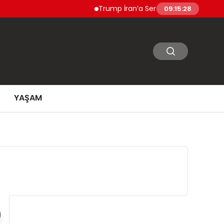
Trump İran’a Sert Yanıt Vermeye Hazırlanıy
09:15:29
YAŞAM