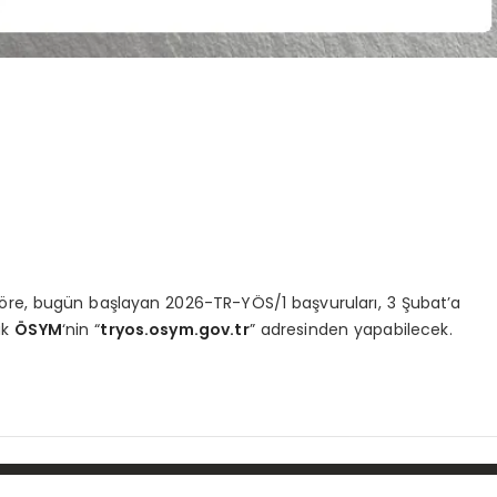
öre, bugün başlayan 2026-TR-YÖS/1 başvuruları, 3 Şubat’a
ak
ÖSYM
‘nin “
tryos.osym.gov.tr
” adresinden yapabilecek.