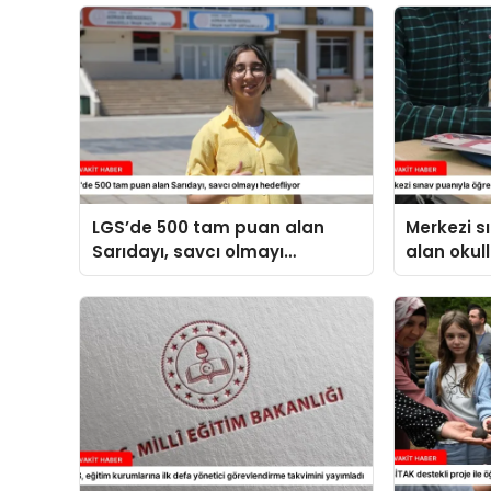
LGS’de 500 tam puan alan
Merkezi s
Sarıdayı, savcı olmayı
alan okull
hedefliyor