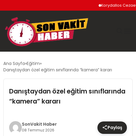
Korydallos Cezaevi’nde
GÜNDEM
Ana Sayfa
Eğitim
Danıştaydan özel eğitim sınıflarında “kamera” kararı
SIYASET
Danıştaydan özel eğitim sınıflarında
DÜNYA
“kamera” kararı
EKONOMI
SPOR
SonVakit Haber
Paylaş
08 Temmuz 2026