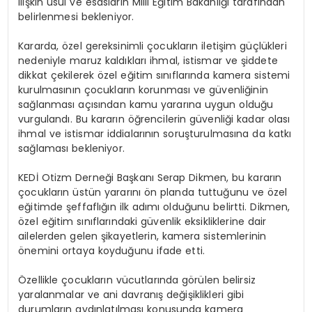
ilişkin usul ve esasların Milli Eğitim Bakanlığı tarafından
belirlenmesi bekleniyor.
Kararda, özel gereksinimli çocukların iletişim güçlükleri
nedeniyle maruz kaldıkları ihmal, istismar ve şiddete
dikkat çekilerek özel eğitim sınıflarında kamera sistemi
kurulmasının çocukların korunması ve güvenliğinin
sağlanması açısından kamu yararına uygun olduğu
vurgulandı. Bu kararın öğrencilerin güvenliği kadar olası
ihmal ve istismar iddialarının soruşturulmasına da katkı
sağlaması bekleniyor.
KEDİ Otizm Derneği Başkanı Serap Dikmen, bu kararın
çocukların üstün yararını ön planda tuttuğunu ve özel
eğitimde şeffaflığın ilk adımı olduğunu belirtti. Dikmen,
özel eğitim sınıflarındaki güvenlik eksikliklerine dair
ailelerden gelen şikayetlerin, kamera sistemlerinin
önemini ortaya koyduğunu ifade etti.
Özellikle çocukların vücutlarında görülen belirsiz
yaralanmalar ve ani davranış değişiklikleri gibi
durumların aydınlatılması konusunda kamera