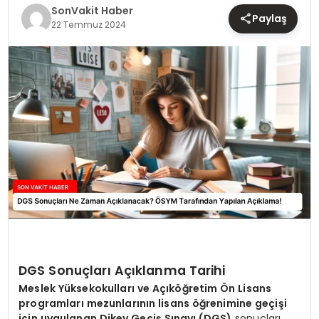
TEKNOLOJI
SonVakit Haber
Paylaş
22 Temmuz 2024
YAŞAM
DGS Sonuçları Açıklanma Tarihi
Meslek Yüksekokulları ve Açıköğretim Ön Lisans
programları mezunlarının lisans öğrenimine geçişi
için uygulanan Dikey Geçiş Sınavı (DGS)
sonuçları,