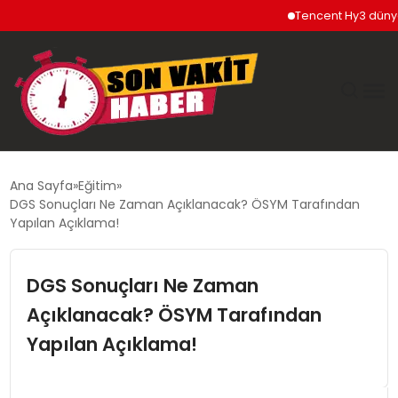
Tencent Hy3 dünya ge
GÜNDEM
Ana Sayfa
Eğitim
DGS Sonuçları Ne Zaman Açıklanacak? ÖSYM Tarafından
SIYASET
Yapılan Açıklama!
DÜNYA
DGS Sonuçları Ne Zaman
Açıklanacak? ÖSYM Tarafından
EKONOMI
Yapılan Açıklama!
SPOR