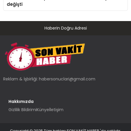
değişti
Haberin Doğru Adresi
Reklam & İşbirliği:
habersonuclari@gmail.com
Hakkımızda
Gizlilik Bildirimi
Künye
İletişim
Copyright © 2025 Tüm hakları SON VAKİT HABER 'de saklıdır.