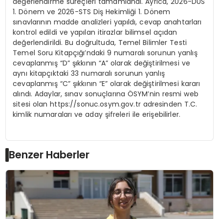
değerlendirme süreçleri tamamlandı. Ayrıca, 2026-DUS
1. Dönem ve 2026-STS Diş Hekimliği 1. Dönem
sınavlarının madde analizleri yapıldı, cevap anahtarları
kontrol edildi ve yapılan itirazlar bilimsel açıdan
değerlendirildi. Bu doğrultuda, Temel Bilimler Testi
Temel Soru Kitapçığı’ndaki 9 numaralı sorunun yanlış
cevaplanmış “D” şıkkının “A” olarak değiştirilmesi ve
aynı kitapçıktaki 33 numaralı sorunun yanlış
cevaplanmış “C” şıkkının “E” olarak değiştirilmesi kararı
alındı. Adaylar, sınav sonuçlarına ÖSYM’nin resmi web
sitesi olan https://sonuc.osym.gov.tr adresinden T.C.
kimlik numaraları ve aday şifreleri ile erişebilirler.
Benzer Haberler