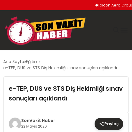
Falcon Aero Group, Kür
GÜNDEM
Ana Sayfa
Eğitim
e-TEP, DUS ve STS Diş Hekimliği sınav sonuçları açıklandı
SIYASET
e-TEP, DUS ve STS Diş Hekimliği sınav
DÜNYA
sonuçları açıklandı
EKONOMI
SPOR
SonVakit Haber
Paylaş
22 Mayıs 2026