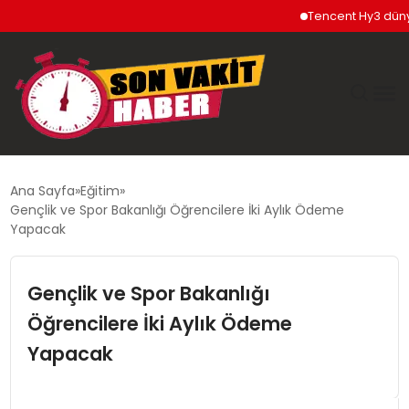
Tencent Hy3 dünya ge
GÜNDEM
Ana Sayfa
Eğitim
Gençlik ve Spor Bakanlığı Öğrencilere İki Aylık Ödeme
SIYASET
Yapacak
DÜNYA
Gençlik ve Spor Bakanlığı
Öğrencilere İki Aylık Ödeme
EKONOMI
Yapacak
SPOR