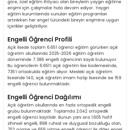
göre, özel eğitim ihtiyacı olan bireylerin yaygın eğitime
erişimi için çalışmalar hızla devam ediyor. Yaygın
eğitim kurumlarında sunulan eğitim programları
artırılırken her engel türündeki bireyin erişimine uygun
içerikler geliştiriliyor.
Engelli Öğrenci Profili
Açık lisede toplam 6.651 öğrenci eğitim görürken açık
öğretim okullarında 2025-2026 eğitim öğretim
döneminde 7.386 engelli öğrencinin kaydı bulunuyor.
Bu öğrencilerin 6.651’i açık öğretim lise kademesinde,
735’i ortaokulda eğitim alıyor. Mesleki açık öğretim
lisesinde 140, açık öğretim imam hatip lisesinde ise 159
engelli öğrenci bulunmaktadır.
Engelli Öğrenci Dağılımı
Açık öğretim okullarında en fazla ortopedik engelli
grubu bulunmaktadır. Toplamda 2.042 ortopedik
engelli öğrenci kayıtlıdır. Bunun yanı sıra 1.605 hafif
zihinsel engelli, 898 ruhsal ve duygusal bozukluğu olan,
752 görme ve 659 işitme engelli öğrenci ile diğer engel