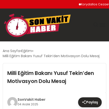
Korydallos Cezaevi’nde
GÜNDEM
Ana Sayfa
Eğitim
Milli Eğitim Bakanı Yusuf Tekin’den Motivasyon Dolu Mesaj
SIYASET
Milli Eğitim Bakanı Yusuf Tekin’den
DÜNYA
Motivasyon Dolu Mesaj
EKONOMI
SPOR
SonVakit Haber
Paylaş
04 Aralık 2025