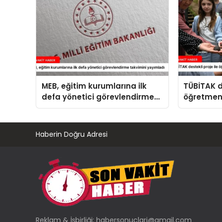
MEB, eğitim kurumlarına ilk
TÜBİTAK de
defa yönetici görevlendirme
öğretmenl
takvimini yayımladı
tarım eğit
Haberin Doğru Adresi
Reklam & İşbirliği:
habersonuclari@gmail.com