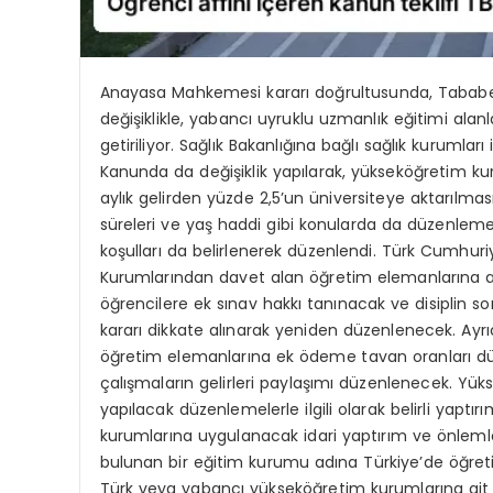
Anayasa Mahkemesi kararı doğrultusunda, Tababet 
değişiklikle, yabancı uyruklu uzmanlık eğitimi a
getiriliyor. Sağlık Bakanlığına bağlı sağlık kuruml
Kanunda da değişiklik yapılarak, yükseköğretim kuruml
aylık gelirden yüzde 2,5’un üniversiteye aktarılm
süreleri ve yaş haddi gibi konularda da düzenlemel
koşulları da belirlenerek düzenlendi. Türk Cumhuri
Kurumlarından davet alan öğretim elemanlarına aylı
öğrencilere ek sınav hakkı tanınacak ve disiplin so
kararı dikkate alınarak yeniden düzenlenecek. Ay
öğretim elemanlarına ek ödeme tavan oranları dü
çalışmaların gelirleri paylaşımı düzenlenecek. Yük
yapılacak düzenlemelerle ilgili olarak belirli yapt
kurumlarına uygulanacak idari yaptırım ve önlemler
bulunan bir eğitim kurumu adına Türkiye’de öğret
Türk veya yabancı yükseköğretim kurumlarına ait 