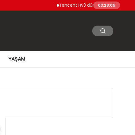
Tencent Hy3 dünya genelinde kullanıma 
03:28:06
YAŞAM