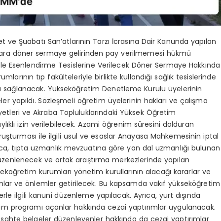
ve Şuabatı San’atlarının Tarzı İcrasına Dair Kanunda yapılan
lanlara döner sermaye gelirinden pay verilmemesi hükmü
arı ile Esenlendirme Tesislerine Verilecek Döner Sermaye Hakkında
arının tıp fakülteleriyle birlikte kullandığı sağlık tesislerinde
ası sağlanacak. Yükseköğretim Denetleme Kurulu üyelerinin
er yapıldı. Sözleşmeli öğretim üyelerinin hakları ve çalışma
yetleri ve Akraba Topluluklarındaki Yüksek Öğretim
klı izin verilebilecek. Azami öğrenim süresini dolduran
ruşturması ile ilgili usul ve esaslar Anayasa Mahkemesinin iptal
rıca, tıpta uzmanlık mevzuatına göre yan dal uzmanlığı bulunan
zenlenecek ve ortak araştırma merkezlerinde yapılan
seköğretim kurumları yönetim kurullarının alacağı kararlar ve
ırımlar ve önlemler getirilecek. Bu kapsamda vakıf yükseköğretim
le ilgili kanuni düzenleme yapılacak. Ayrıca, yurt dışında
im programı açanlar hakkında cezai yaptırımlar uygulanacak.
sahte belgeler düzenleyenler hakkında da cezai yaptırımlar