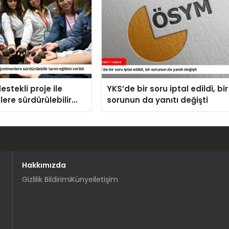
stekli proje ile
YKS’de bir soru iptal edildi, bir
ere sürdürülebilir
sorunun da yanıtı değişti
imi verildi
Hakkımızda
Gizlilik Bildirimi
Künye
İletişim