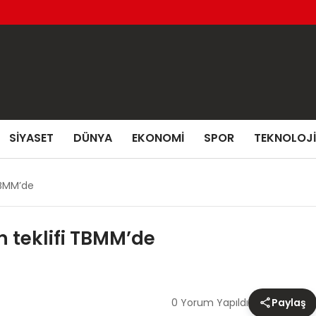
SIYASET
DÜNYA
EKONOMI
SPOR
TEKNOLOJI
TBMM’de
n teklifi TBMM’de
0 Yorum Yapıldı
Paylaş