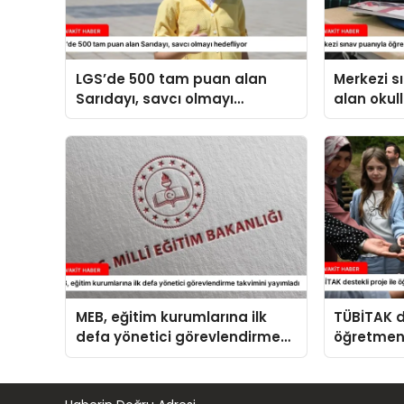
LGS’de 500 tam puan alan
Merkezi s
Sarıdayı, savcı olmayı
alan okull
hedefliyor
MEB, eğitim kurumlarına ilk
TÜBİTAK de
defa yönetici görevlendirme
öğretmenl
takvimini yayımladı
tarım eğit