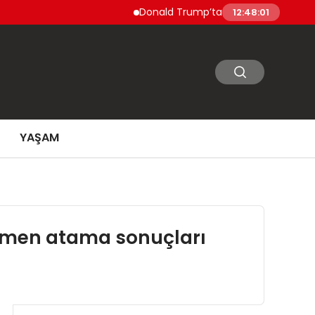
Donald Trump’tan İran’a Sert Uyarı: Nükl
12:48:01
YAŞAM
tmen atama sonuçları