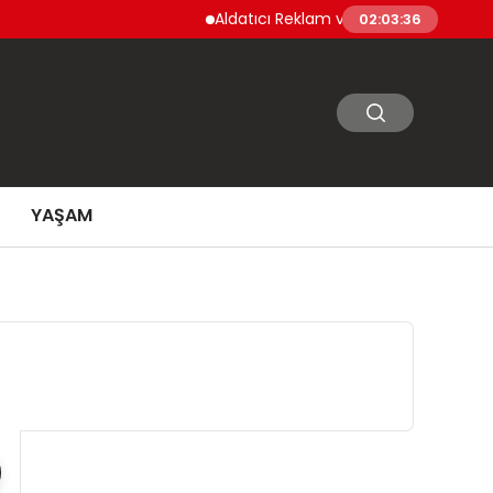
Aldatıcı Reklam ve Uygulamalara Yeni Düz
02:03:37
YAŞAM