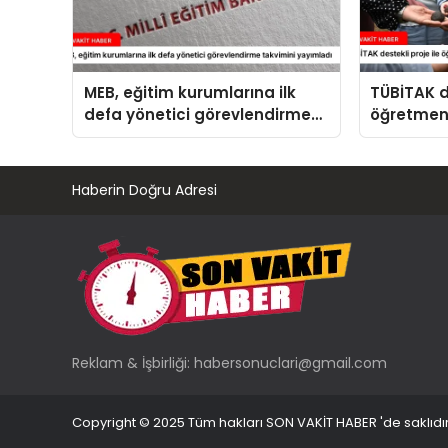
MEB, eğitim kurumlarına ilk
TÜBİTAK de
defa yönetici görevlendirme
öğretmenl
takvimini yayımladı
tarım eğit
Haberin Doğru Adresi
Reklam & İşbirliği:
habersonuclari@gmail.com
Copyright © 2025 Tüm hakları SON VAKİT HABER 'de saklıdır