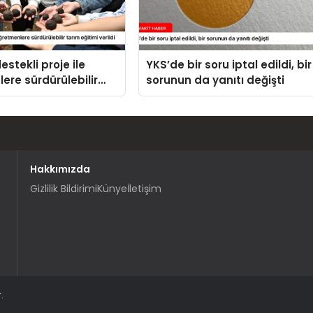
stekli proje ile
YKS’de bir soru iptal edildi, bir
ere sürdürülebilir
sorunun da yanıtı değişti
imi verildi
Hakkımızda
Gizlilik Bildirimi
Künye
İletişim
.