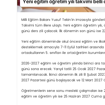
Milli Eğitim Bakanı Yusuf Tekin’in imzasıyla gönd
Takvimi tüm illere ulaştı. Yeni eğitim öğretim yılı,
günü ders zili çalacak. İlk dönemin son günü ise 
Yeni eğitim döneminde okul öncesi eğitim ve ilkoku
desteklemek amacıyla 7-11 Eylül tarihleri arasınd
ortaokullarının 5. sınıfları ile ortaöğretim kurumların
2026-2027 eğitim ve öğretim yılında birinci ara 
günü sona erecek. Yarıyıl tatili 25 Ocak 2027 P
tamamlanacak. İkinci dönemin ilk zili 8 Şubat 2027
2027 Pazartesi günü başlayacak ve 12 Mart 2027
Öğretmenlerin sene sonu mesleki çalışmaları ise 2
eğitim ve öğretim yılı ise 25 Haziran 2027 Cum