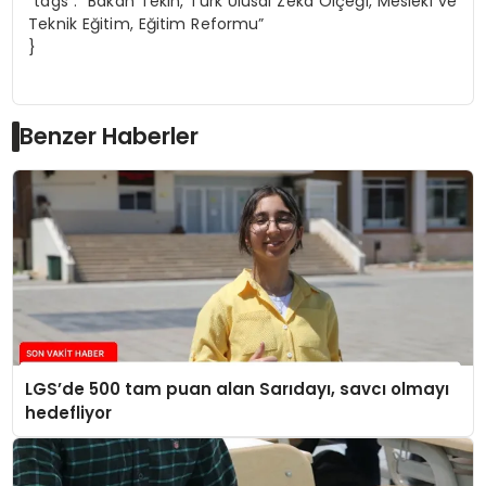
“tags”: “Bakan Tekin, Türk Ulusal Zeka Ölçeği, Mesleki ve
Teknik Eğitim, Eğitim Reformu”
}
Benzer Haberler
LGS’de 500 tam puan alan Sarıdayı, savcı olmayı
hedefliyor