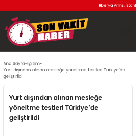
Derya Arms, İstanbul P
GÜNDEM
Ana Sayfa
Eğitim
Yurt dışından alınan mesleğe yöneltme testleri Türkiye’de
SIYASET
geliştirildi
DÜNYA
Yurt dışından alınan mesleğe
yöneltme testleri Türkiye’de
EKONOMI
geliştirildi
SPOR