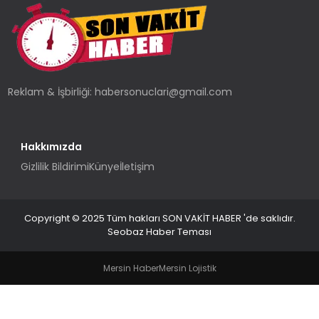
TEKNOLOJI
YAŞAM
Reklam & İşbirliği:
habersonuclari@gmail.com
Hakkımızda
Gizlilik Bildirimi
Künye
İletişim
Copyright © 2025 Tüm hakları SON VAKİT HABER 'de saklıdır.
Seobaz Haber Teması
Mersin Haber
Mersin Lojistik