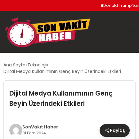
Donald Trump’tan İran’
GÜNDEM
Ana Sayfa
Teknoloji
Dijital Medya Kullanımının Genç Beyin Üzerindeki Etkileri
SIYASET
Dijital Medya Kullanımının Genç
DÜNYA
Beyin Üzerindeki Etkileri
EKONOMI
SPOR
SonVakit Haber
Paylaş
31 Ekim 2024