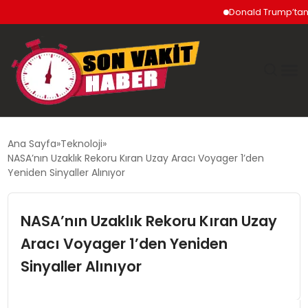
Donald Trump’tan İran’
GÜNDEM
Ana Sayfa
Teknoloji
NASA’nın Uzaklık Rekoru Kıran Uzay Aracı Voyager 1’den
SIYASET
Yeniden Sinyaller Alınıyor
DÜNYA
NASA’nın Uzaklık Rekoru Kıran Uzay
Aracı Voyager 1’den Yeniden
EKONOMI
Sinyaller Alınıyor
SPOR