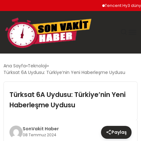
Tencent Hy3 dünya ge
GÜNDEM
Ana Sayfa
Teknoloji
Türksat 6A Uydusu: Türkiye’nin Yeni Haberleşme Uydusu
SIYASET
Türksat 6A Uydusu: Türkiye’nin Yeni
DÜNYA
Haberleşme Uydusu
EKONOMI
SPOR
SonVakit Haber
Paylaş
08 Temmuz 2024